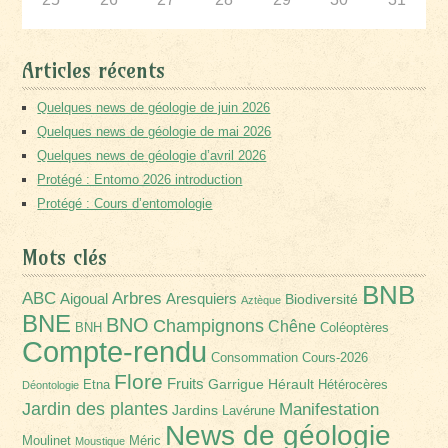
Articles récents
Quelques news de géologie de juin 2026
Quelques news de géologie de mai 2026
Quelques news de géologie d’avril 2026
Protégé : Entomo 2026 introduction
Protégé : Cours d’entomologie
Mots clés
BNB
Arbres
ABC
Aigoual
Aresquiers
Biodiversité
Aztèque
BNE
BNO
Champignons
Chêne
BNH
Coléoptères
Compte-rendu
Consommation
Cours-2026
Flore
Fruits
Garrigue
Hérault
Etna
Hétérocères
Déontologie
Jardin des plantes
Manifestation
Jardins
Lavérune
News de géologie
Moulinet
Méric
Moustique