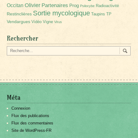
Olivier
Partenaires
Occitan
Prog
Radioactivité
Psilocybe
Sortie mycologique
Restinclières
Taupins
TP
Vendargues
Vidéo
Vigne
Virus
Rechercher
Méta
Connexion
Flux des publications
Flux des commentaires
Site de WordPress-FR