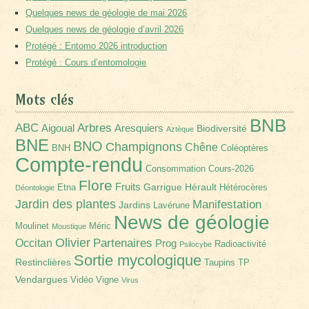
Quelques news de géologie de mai 2026
Quelques news de géologie d’avril 2026
Protégé : Entomo 2026 introduction
Protégé : Cours d’entomologie
Mots clés
BNB
Arbres
ABC
Aigoual
Aresquiers
Biodiversité
Aztèque
BNE
BNO
Champignons
Chêne
BNH
Coléoptères
Compte-rendu
Consommation
Cours-2026
Flore
Fruits
Garrigue
Hérault
Etna
Hétérocères
Déontologie
Jardin des plantes
Manifestation
Jardins
Lavérune
News de géologie
Moulinet
Méric
Moustique
Olivier
Partenaires
Occitan
Prog
Radioactivité
Psilocybe
Sortie mycologique
Restinclières
Taupins
TP
Vendargues
Vidéo
Vigne
Virus