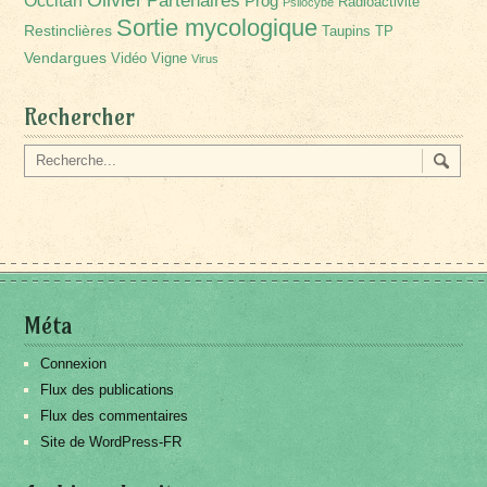
Partenaires
Occitan
Prog
Radioactivité
Psilocybe
Sortie mycologique
Restinclières
Taupins
TP
Vendargues
Vidéo
Vigne
Virus
Rechercher
Méta
Connexion
Flux des publications
Flux des commentaires
Site de WordPress-FR