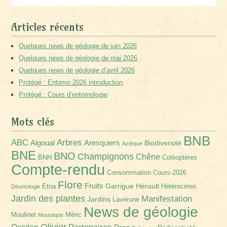
Articles récents
Quelques news de géologie de juin 2026
Quelques news de géologie de mai 2026
Quelques news de géologie d’avril 2026
Protégé : Entomo 2026 introduction
Protégé : Cours d’entomologie
Mots clés
BNB
Arbres
ABC
Aigoual
Aresquiers
Biodiversité
Aztèque
BNE
BNO
Champignons
Chêne
BNH
Coléoptères
Compte-rendu
Consommation
Cours-2026
Flore
Fruits
Garrigue
Hérault
Etna
Hétérocères
Déontologie
Jardin des plantes
Manifestation
Jardins
Lavérune
News de géologie
Moulinet
Méric
Moustique
Olivier