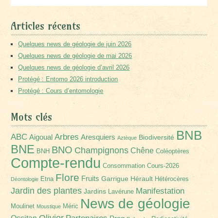
Articles récents
Quelques news de géologie de juin 2026
Quelques news de géologie de mai 2026
Quelques news de géologie d’avril 2026
Protégé : Entomo 2026 introduction
Protégé : Cours d’entomologie
Mots clés
BNB
Arbres
ABC
Aigoual
Aresquiers
Biodiversité
Aztèque
BNE
BNO
Champignons
Chêne
BNH
Coléoptères
Compte-rendu
Consommation
Cours-2026
Flore
Fruits
Garrigue
Hérault
Etna
Hétérocères
Déontologie
Jardin des plantes
Manifestation
Jardins
Lavérune
News de géologie
Moulinet
Méric
Moustique
Olivier