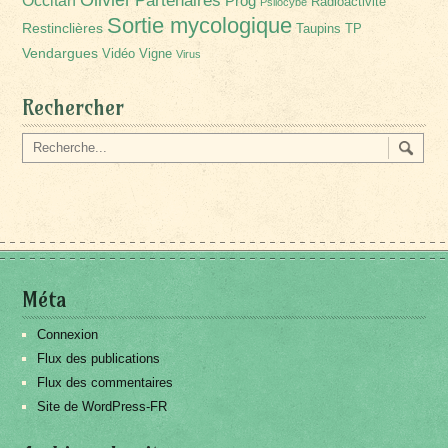
Partenaires
Occitan
Prog
Radioactivité
Psilocybe
Sortie mycologique
Restinclières
Taupins
TP
Vendargues
Vidéo
Vigne
Virus
Rechercher
Méta
Connexion
Flux des publications
Flux des commentaires
Site de WordPress-FR