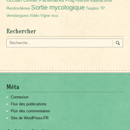
Partenaires
Occitan
Prog
Radioactivité
Psilocybe
Sortie mycologique
Restinclières
Taupins
TP
Vendargues
Vidéo
Vigne
Virus
Rechercher
Méta
Connexion
Flux des publications
Flux des commentaires
Site de WordPress-FR