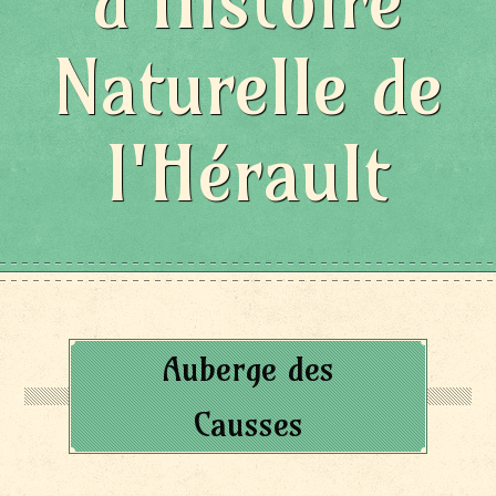
d'Histoire
Naturelle de
l'Hérault
Auberge des
Causses