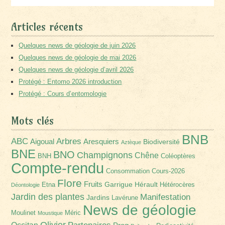
Articles récents
Quelques news de géologie de juin 2026
Quelques news de géologie de mai 2026
Quelques news de géologie d’avril 2026
Protégé : Entomo 2026 introduction
Protégé : Cours d’entomologie
Mots clés
BNB
Arbres
ABC
Aigoual
Aresquiers
Biodiversité
Aztèque
BNE
BNO
Champignons
Chêne
BNH
Coléoptères
Compte-rendu
Consommation
Cours-2026
Flore
Fruits
Garrigue
Hérault
Etna
Hétérocères
Déontologie
Jardin des plantes
Manifestation
Jardins
Lavérune
News de géologie
Moulinet
Méric
Moustique
Olivier