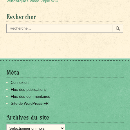
Vendargues
Vidéo
Vigne
Virus
Rechercher
Méta
Connexion
Flux des publications
Flux des commentaires
Site de WordPress-FR
Archives du site
Archives