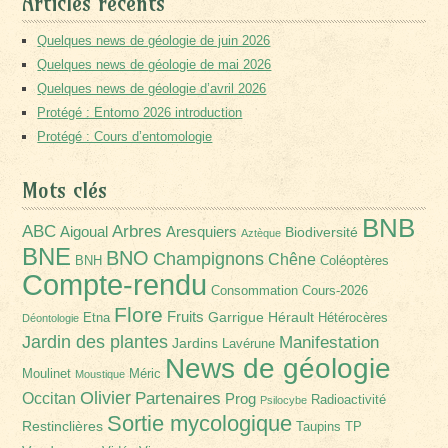
Articles récents
Quelques news de géologie de juin 2026
Quelques news de géologie de mai 2026
Quelques news de géologie d’avril 2026
Protégé : Entomo 2026 introduction
Protégé : Cours d’entomologie
Mots clés
BNB
Arbres
ABC
Aigoual
Aresquiers
Biodiversité
Aztèque
BNE
BNO
Champignons
Chêne
BNH
Coléoptères
Compte-rendu
Consommation
Cours-2026
Flore
Fruits
Garrigue
Hérault
Etna
Hétérocères
Déontologie
Jardin des plantes
Manifestation
Jardins
Lavérune
News de géologie
Moulinet
Méric
Moustique
Olivier
Partenaires
Occitan
Prog
Radioactivité
Psilocybe
Sortie mycologique
Restinclières
Taupins
TP