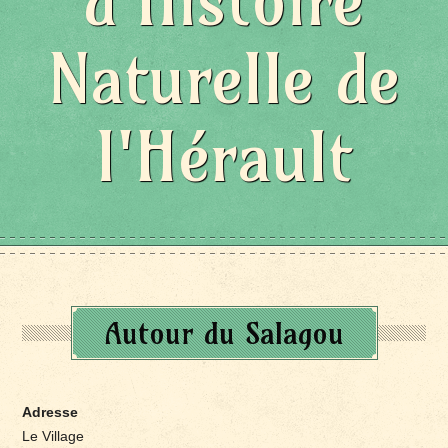
d'Histoire
Naturelle de
l'Hérault
Autour du Salagou
Adresse
Le Village