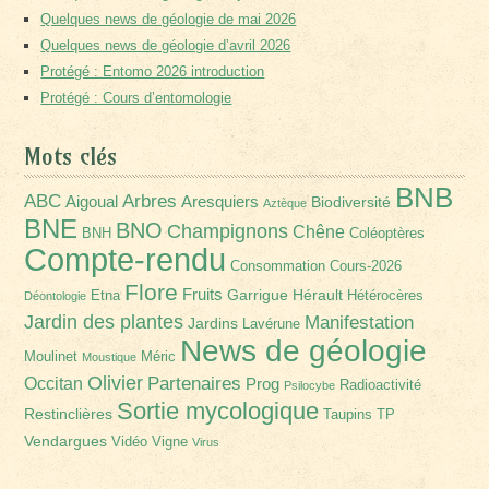
Quelques news de géologie de mai 2026
Quelques news de géologie d’avril 2026
Protégé : Entomo 2026 introduction
Protégé : Cours d’entomologie
Mots clés
BNB
Arbres
ABC
Aigoual
Aresquiers
Biodiversité
Aztèque
BNE
BNO
Champignons
Chêne
BNH
Coléoptères
Compte-rendu
Consommation
Cours-2026
Flore
Fruits
Garrigue
Hérault
Etna
Hétérocères
Déontologie
Jardin des plantes
Manifestation
Jardins
Lavérune
News de géologie
Moulinet
Méric
Moustique
Olivier
Partenaires
Occitan
Prog
Radioactivité
Psilocybe
Sortie mycologique
Restinclières
Taupins
TP
Vendargues
Vidéo
Vigne
Virus