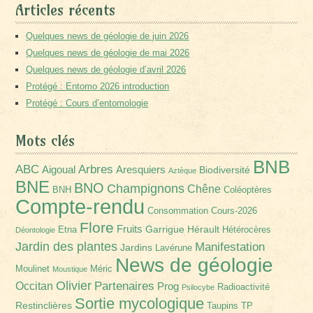
Articles récents
Quelques news de géologie de juin 2026
Quelques news de géologie de mai 2026
Quelques news de géologie d’avril 2026
Protégé : Entomo 2026 introduction
Protégé : Cours d’entomologie
Mots clés
BNB
Arbres
ABC
Aigoual
Aresquiers
Biodiversité
Aztèque
BNE
BNO
Champignons
Chêne
BNH
Coléoptères
Compte-rendu
Consommation
Cours-2026
Flore
Fruits
Garrigue
Hérault
Etna
Hétérocères
Déontologie
Jardin des plantes
Manifestation
Jardins
Lavérune
News de géologie
Moulinet
Méric
Moustique
Olivier
Partenaires
Occitan
Prog
Radioactivité
Psilocybe
Sortie mycologique
Restinclières
Taupins
TP