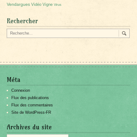
Vendargues
Vidéo
Vigne
Virus
Rechercher
Méta
Connexion
Flux des publications
Flux des commentaires
Site de WordPress-FR
Archives du site