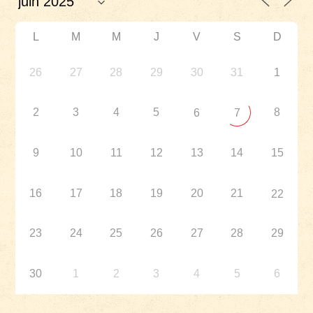
L
M
M
J
V
S
D
26
27
28
29
30
31
1
2
3
4
5
8
6
7
9
10
11
12
13
14
15
16
17
18
19
20
21
22
23
24
25
26
27
28
29
30
1
2
3
4
5
6