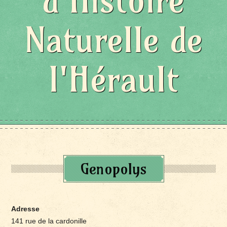
d'Histoire
Naturelle de
l'Hérault
Genopolys
Adresse
141 rue de la cardonille