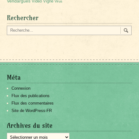
Vendargues
Vidéo
Vigne
Virus
Rechercher
Méta
Connexion
Flux des publications
Flux des commentaires
Site de WordPress-FR
Archives du site
Archives