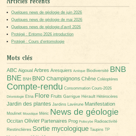
Articles récents
Quelques news de géologie de juin 2026
Quelques news de géologie de mai 2026
Quelques news de géologie d’avril 2026
Protégé : Entomo 2026 introduction
Protégé : Cours d’entomologie
Mots clés
BNB
Arbres
ABC
Aigoual
Aresquiers
Biodiversité
Aztèque
BNE
BNO
Champignons
Chêne
BNH
Coléoptères
Compte-rendu
Consommation
Cours-2026
Flore
Fruits
Garrigue
Hérault
Etna
Hétérocères
Déontologie
Jardin des plantes
Manifestation
Jardins
Lavérune
News de géologie
Moulinet
Méric
Moustique
Olivier
Partenaires
Occitan
Prog
Radioactivité
Psilocybe
Sortie mycologique
Restinclières
Taupins
TP