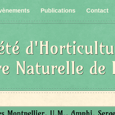
vènements
Publications
Contact
été d'Horticultu
re Naturelle de 
es Montpellier, U.M., Amphi. Serge