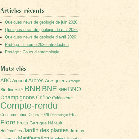
Articles récents
Quelques news de géologie de juin 2026
Quelques news de géologie de mai 2026
Quelques news de géologie d’avril 2026
Protégé : Entomo 2026 introduction
Protégé : Cours d’entomologie
Mots clés
Arbres
ABC
Aigoual
Aresquiers
Aztèque
BNB
BNE
BNO
Biodiversité
BNH
Champignons
Chêne
Coléoptères
Compte-rendu
Consommation
Cours-2026
Etna
Déontologie
Flore
Fruits
Garrigue
Hérault
Jardin des plantes
Jardins
Hétérocères
Manifestation
Lavérune
Moulinet
Moustique