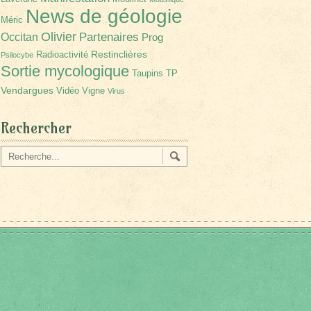
News de géologie
Méric
Olivier
Partenaires
Occitan
Prog
Restinclières
Radioactivité
Psilocybe
Sortie mycologique
Taupins
TP
Vendargues
Vidéo
Vigne
Virus
Rechercher