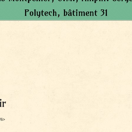
Polytech, bâtiment 31
ir
li>