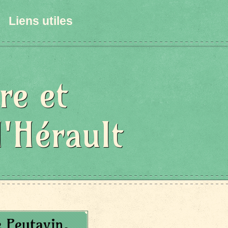
Liens utiles
re et
l'Hérault
 Peytavin,