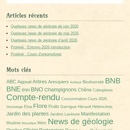
Articles récents
Quelques news de géologie de juin 2026
Quelques news de géologie de mai 2026
Quelques news de géologie d’avril 2026
Protégé : Entomo 2026 introduction
Protégé : Cours d’entomologie
Mots clés
BNB
Arbres
ABC
Aigoual
Aresquiers
Biodiversité
Aztèque
BNE
BNO
Champignons
Chêne
BNH
Coléoptères
Compte-rendu
Consommation
Cours-2026
Flore
Fruits
Garrigue
Hérault
Etna
Hétérocères
Déontologie
Jardin des plantes
Manifestation
Jardins
Lavérune
News de géologie
Moulinet
Méric
Moustique
Olivier