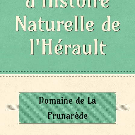
d'Histoire
Naturelle de
l'Hérault
Domaine de La
Prunarède