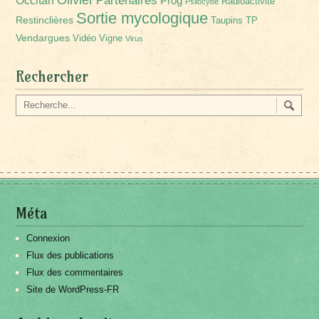
Partenaires
Occitan
Prog
Radioactivité
Psilocybe
Sortie mycologique
Restinclières
Taupins
TP
Vendargues
Vidéo
Vigne
Virus
Rechercher
Méta
Connexion
Flux des publications
Flux des commentaires
Site de WordPress-FR