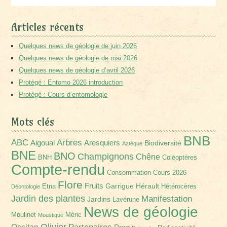
Articles récents
Quelques news de géologie de juin 2026
Quelques news de géologie de mai 2026
Quelques news de géologie d’avril 2026
Protégé : Entomo 2026 introduction
Protégé : Cours d’entomologie
Mots clés
BNB
Arbres
ABC
Aigoual
Aresquiers
Biodiversité
Aztèque
BNE
BNO
Champignons
Chêne
BNH
Coléoptères
Compte-rendu
Consommation
Cours-2026
Flore
Fruits
Garrigue
Hérault
Etna
Hétérocères
Déontologie
Jardin des plantes
Manifestation
Jardins
Lavérune
News de géologie
Moulinet
Méric
Moustique
Olivier