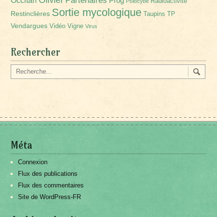
Partenaires
Occitan
Prog
Radioactivité
Psilocybe
Sortie mycologique
Restinclières
Taupins
TP
Vendargues
Vidéo
Vigne
Virus
Rechercher
Méta
Connexion
Flux des publications
Flux des commentaires
Site de WordPress-FR