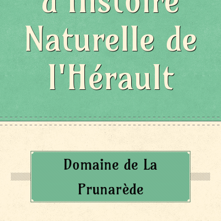
d'Histoire
Naturelle de
l'Hérault
Domaine de La
Prunarède