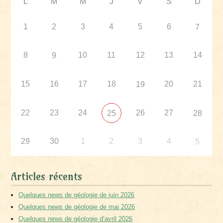
L
M
M
J
V
S
D
1
2
3
4
5
6
7
8
10
11
12
13
14
9
15
16
17
18
20
21
19
22
23
24
26
27
25
28
29
30
1
2
3
4
5
Articles récents
Quelques news de géologie de juin 2026
Quelques news de géologie de mai 2026
Quelques news de géologie d’avril 2026