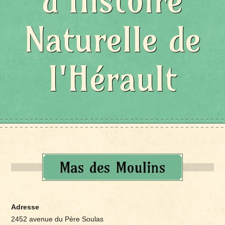
d'Histoire
Naturelle de
l'Hérault
Mas des Moulins
Adresse
2452 avenue du Père Soulas