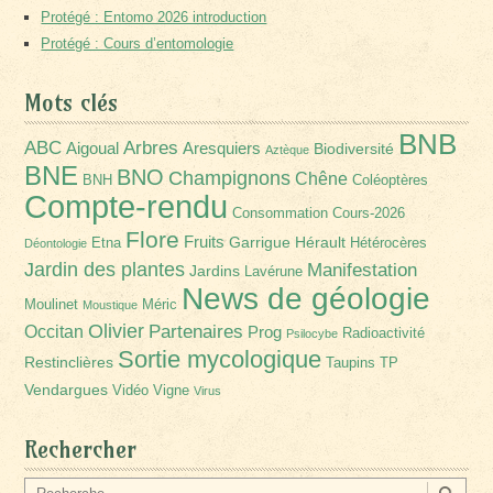
Protégé : Entomo 2026 introduction
Protégé : Cours d’entomologie
Mots clés
BNB
Arbres
ABC
Aigoual
Aresquiers
Biodiversité
Aztèque
BNE
BNO
Champignons
Chêne
BNH
Coléoptères
Compte-rendu
Consommation
Cours-2026
Flore
Fruits
Garrigue
Hérault
Etna
Hétérocères
Déontologie
Jardin des plantes
Manifestation
Jardins
Lavérune
News de géologie
Moulinet
Méric
Moustique
Olivier
Partenaires
Occitan
Prog
Radioactivité
Psilocybe
Sortie mycologique
Restinclières
Taupins
TP
Vendargues
Vidéo
Vigne
Virus
Rechercher