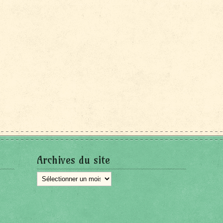
Archives du site
Archives
du
site