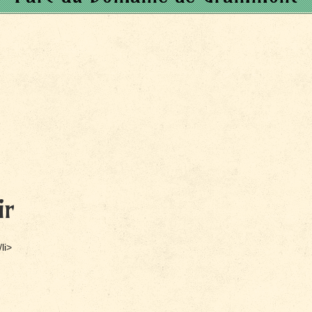
ir
li>