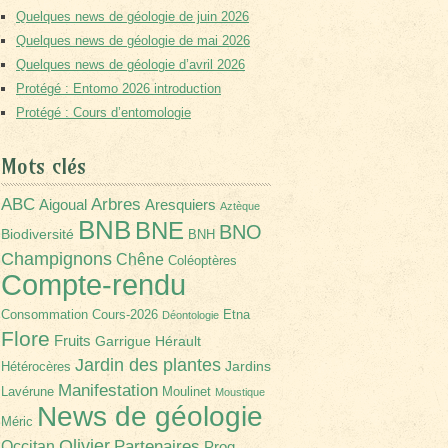
Quelques news de géologie de juin 2026
Quelques news de géologie de mai 2026
Quelques news de géologie d’avril 2026
Protégé : Entomo 2026 introduction
Protégé : Cours d’entomologie
Mots clés
Arbres
ABC
Aigoual
Aresquiers
Aztèque
BNB
BNE
BNO
Biodiversité
BNH
Champignons
Chêne
Coléoptères
Compte-rendu
Consommation
Cours-2026
Etna
Déontologie
Flore
Fruits
Garrigue
Hérault
Jardin des plantes
Jardins
Hétérocères
Manifestation
Lavérune
Moulinet
Moustique
News de géologie
Méric
Olivier
Partenaires
Occitan
Prog