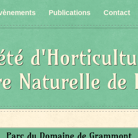
vènements
Publications
Contact
été d'Horticultu
re Naturelle de 
Parc du Domaine de Grammont