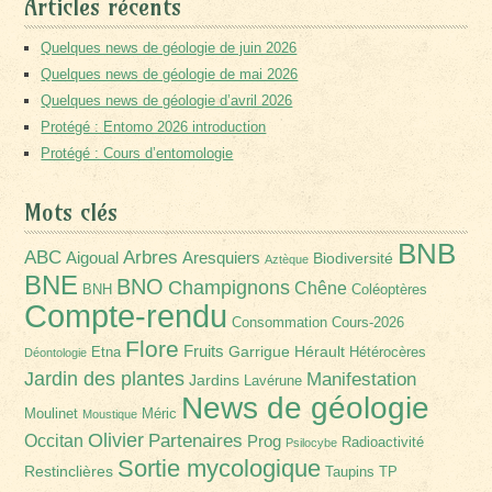
Articles récents
Quelques news de géologie de juin 2026
Quelques news de géologie de mai 2026
Quelques news de géologie d’avril 2026
Protégé : Entomo 2026 introduction
Protégé : Cours d’entomologie
Mots clés
BNB
Arbres
ABC
Aigoual
Aresquiers
Biodiversité
Aztèque
BNE
BNO
Champignons
Chêne
BNH
Coléoptères
Compte-rendu
Consommation
Cours-2026
Flore
Fruits
Garrigue
Hérault
Etna
Hétérocères
Déontologie
Jardin des plantes
Manifestation
Jardins
Lavérune
News de géologie
Moulinet
Méric
Moustique
Olivier
Partenaires
Occitan
Prog
Radioactivité
Psilocybe
Sortie mycologique
Restinclières
Taupins
TP