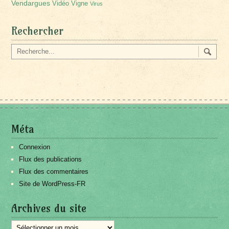
Vendargues
Vidéo
Vigne
Virus
Rechercher
Méta
Connexion
Flux des publications
Flux des commentaires
Site de WordPress-FR
Archives du site
Archives