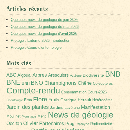
Articles récents
Quelques news de géologie de juin 2026
Quelques news de géologie de mai 2026
Quelques news de géologie d’avril 2026
Protégé : Entomo 2026 introduction
Protégé : Cours d’entomologie
Mots clés
BNB
Arbres
ABC
Aigoual
Aresquiers
Biodiversité
Aztèque
BNE
BNO
Champignons
Chêne
BNH
Coléoptères
Compte-rendu
Consommation
Cours-2026
Flore
Fruits
Garrigue
Hérault
Etna
Hétérocères
Déontologie
Jardin des plantes
Manifestation
Jardins
Lavérune
News de géologie
Moulinet
Méric
Moustique
Olivier
Partenaires
Occitan
Prog
Radioactivité
Psilocybe