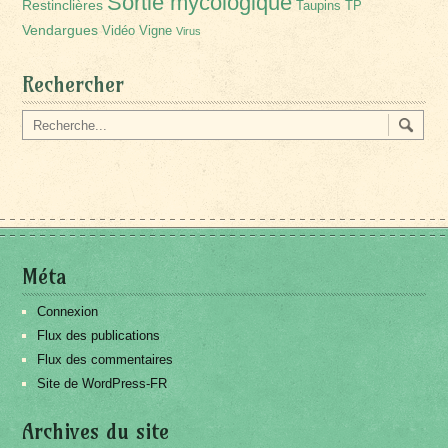
Sortie mycologique
Restinclières
Taupins
TP
Vendargues
Vidéo
Vigne
Virus
Rechercher
Méta
Connexion
Flux des publications
Flux des commentaires
Site de WordPress-FR
Archives du site