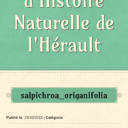
d'Histoire
Naturelle de
l'Hérault
salpichroa_origanifolia
Publié le
: 23/10/2016 |
Catégorie
: