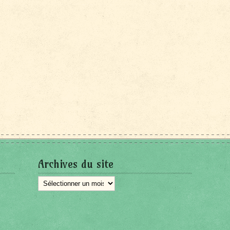
Archives du site
Archives
du
site