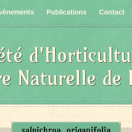
vènements
Publications
Contact
été d'Horticultu
re Naturelle de 
salpichroa_origanifolia