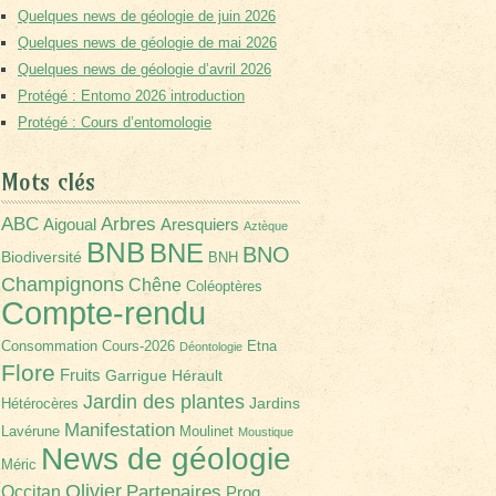
Quelques news de géologie de juin 2026
Quelques news de géologie de mai 2026
Quelques news de géologie d’avril 2026
Protégé : Entomo 2026 introduction
Protégé : Cours d’entomologie
Mots clés
Arbres
ABC
Aigoual
Aresquiers
Aztèque
BNB
BNE
BNO
Biodiversité
BNH
Champignons
Chêne
Coléoptères
Compte-rendu
Consommation
Cours-2026
Etna
Déontologie
Flore
Fruits
Garrigue
Hérault
Jardin des plantes
Jardins
Hétérocères
Manifestation
Lavérune
Moulinet
Moustique
News de géologie
Méric
Olivier
Partenaires
Occitan
Prog