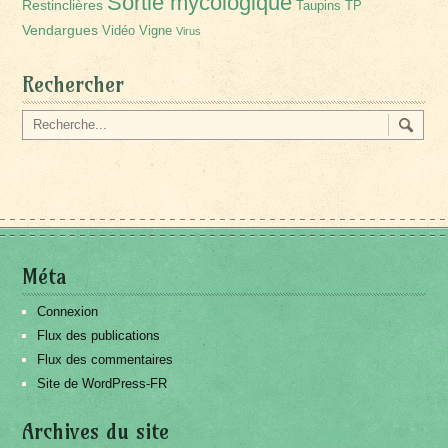
Sortie mycologique
Restinclières
Taupins
TP
Vendargues
Vidéo
Vigne
Virus
Rechercher
Méta
Connexion
Flux des publications
Flux des commentaires
Site de WordPress-FR
Archives du site