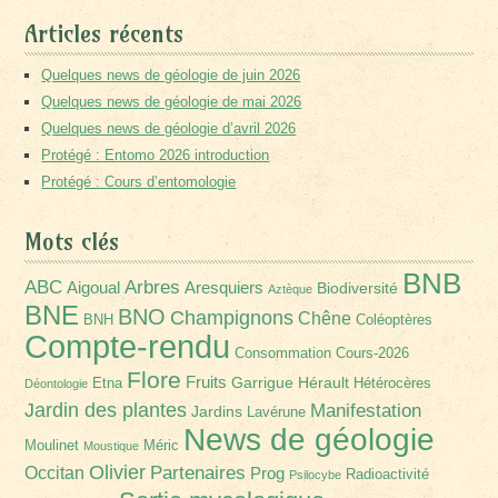
Articles récents
Quelques news de géologie de juin 2026
Quelques news de géologie de mai 2026
Quelques news de géologie d’avril 2026
Protégé : Entomo 2026 introduction
Protégé : Cours d’entomologie
Mots clés
BNB
Arbres
ABC
Aigoual
Aresquiers
Biodiversité
Aztèque
BNE
BNO
Champignons
Chêne
BNH
Coléoptères
Compte-rendu
Consommation
Cours-2026
Flore
Fruits
Garrigue
Hérault
Etna
Hétérocères
Déontologie
Jardin des plantes
Manifestation
Jardins
Lavérune
News de géologie
Moulinet
Méric
Moustique
Olivier
Partenaires
Occitan
Prog
Radioactivité
Psilocybe