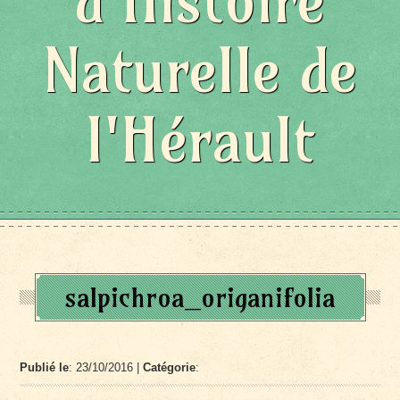
d'Histoire
Naturelle de
l'Hérault
salpichroa_origanifolia
Publié le
: 23/10/2016 |
Catégorie
: