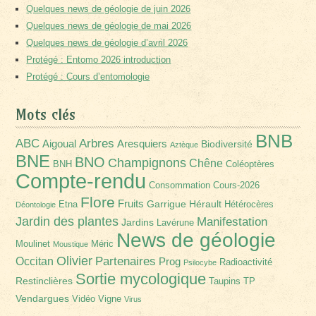
Quelques news de géologie de juin 2026
Quelques news de géologie de mai 2026
Quelques news de géologie d’avril 2026
Protégé : Entomo 2026 introduction
Protégé : Cours d’entomologie
Mots clés
BNB
Arbres
ABC
Aigoual
Aresquiers
Biodiversité
Aztèque
BNE
BNO
Champignons
Chêne
BNH
Coléoptères
Compte-rendu
Consommation
Cours-2026
Flore
Fruits
Garrigue
Hérault
Etna
Hétérocères
Déontologie
Jardin des plantes
Manifestation
Jardins
Lavérune
News de géologie
Moulinet
Méric
Moustique
Olivier
Partenaires
Occitan
Prog
Radioactivité
Psilocybe
Sortie mycologique
Restinclières
Taupins
TP
Vendargues
Vidéo
Vigne
Virus