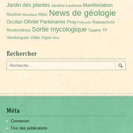
Jardin des plantes
Manifestation
Jardins
Lavérune
News de géologie
Moulinet
Méric
Moustique
Olivier
Partenaires
Occitan
Prog
Radioactivité
Psilocybe
Sortie mycologique
Restinclières
Taupins
TP
Vendargues
Vidéo
Vigne
Virus
Rechercher
Méta
Connexion
Flux des publications