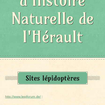
d'Histoire
Naturelle de
l'Hérault
Sites lépidoptères
http://www.lepiforum.de/
: