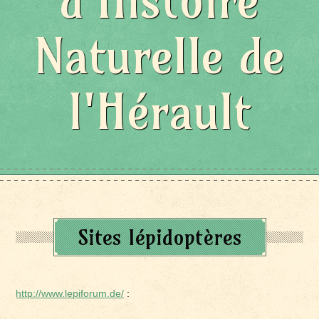
d'Histoire
Naturelle de
l'Hérault
Sites lépidoptères
http://www.lepiforum.de/
: