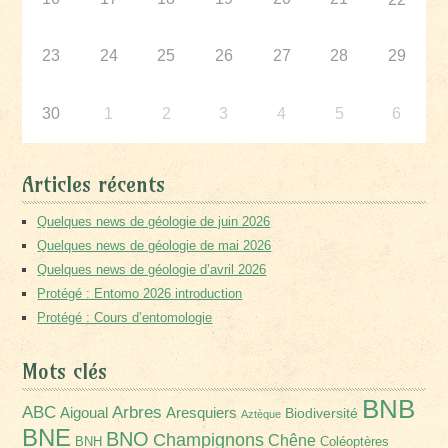
23
24
25
26
27
28
29
30
1
2
3
4
5
6
Articles récents
Quelques news de géologie de juin 2026
Quelques news de géologie de mai 2026
Quelques news de géologie d’avril 2026
Protégé : Entomo 2026 introduction
Protégé : Cours d’entomologie
Mots clés
BNB
Arbres
ABC
Aigoual
Aresquiers
Biodiversité
Aztèque
BNE
BNO
Champignons
Chêne
BNH
Coléoptères