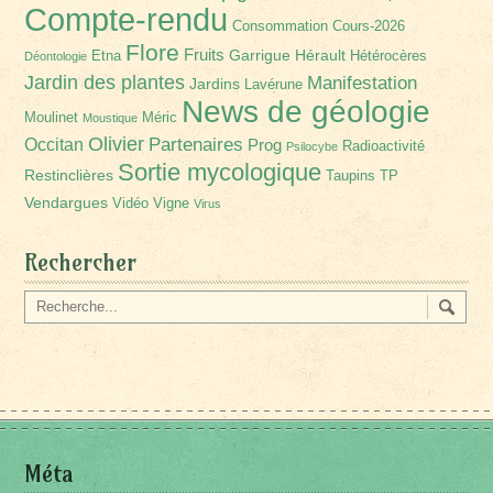
Compte-rendu
Consommation
Cours-2026
Flore
Fruits
Garrigue
Hérault
Etna
Hétérocères
Déontologie
Jardin des plantes
Manifestation
Jardins
Lavérune
News de géologie
Moulinet
Méric
Moustique
Olivier
Partenaires
Occitan
Prog
Radioactivité
Psilocybe
Sortie mycologique
Restinclières
Taupins
TP
Vendargues
Vidéo
Vigne
Virus
Rechercher
Méta