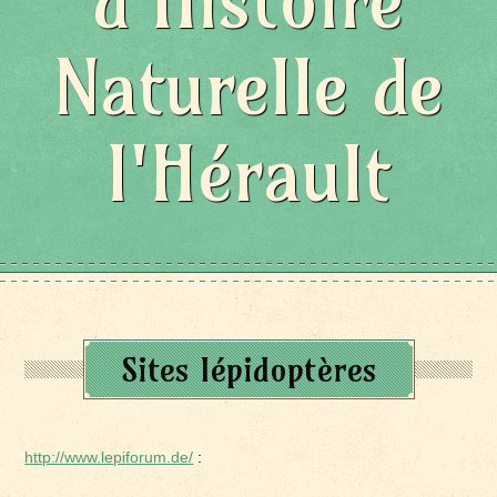
d'Histoire
Naturelle de
l'Hérault
Sites lépidoptères
http://www.lepiforum.de/
: