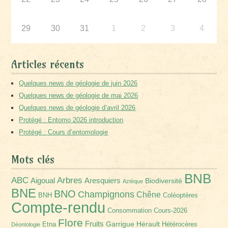
29
30
31
1
2
3
4
Articles récents
Quelques news de géologie de juin 2026
Quelques news de géologie de mai 2026
Quelques news de géologie d’avril 2026
Protégé : Entomo 2026 introduction
Protégé : Cours d’entomologie
Mots clés
BNB
Arbres
ABC
Aigoual
Aresquiers
Biodiversité
Aztèque
BNE
BNO
Champignons
Chêne
BNH
Coléoptères
Compte-rendu
Consommation
Cours-2026
Flore
Fruits
Garrigue
Hérault
Etna
Hétérocères
Déontologie