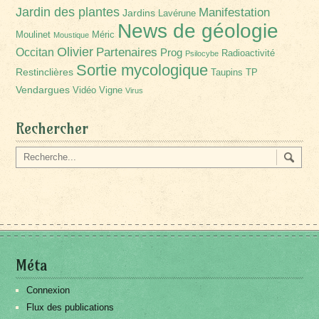
Jardin des plantes
Manifestation
Jardins
Lavérune
News de géologie
Moulinet
Méric
Moustique
Olivier
Partenaires
Occitan
Prog
Radioactivité
Psilocybe
Sortie mycologique
Restinclières
Taupins
TP
Vendargues
Vidéo
Vigne
Virus
Rechercher
Méta
Connexion
Flux des publications