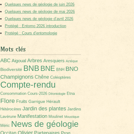
Quelques news de géologie de juin 2026
Quelques news de géologie de mai 2026
Quelques news de géologie d’avril 2026
Protégé : Entomo 2026 introduction
Protégé : Cours d’entomologie
Mots clés
Arbres
ABC
Aigoual
Aresquiers
Aztèque
BNB
BNE
BNO
Biodiversité
BNH
Champignons
Chêne
Coléoptères
Compte-rendu
Consommation
Cours-2026
Etna
Déontologie
Flore
Fruits
Garrigue
Hérault
Jardin des plantes
Jardins
Hétérocères
Manifestation
Lavérune
Moulinet
Moustique
News de géologie
Méric
Olivier
Partenaires
Occitan
Prog