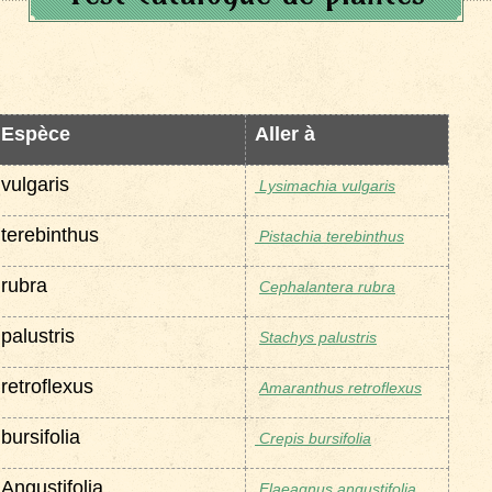
Espèce
Aller à
vulgaris
Lysimachia vulgaris
terebinthus
Pistachia terebinthus
rubra
Cephalantera rubra
palustris
Stachys palustris
retroflexus
Amaranthus retroflexus
bursifolia
Crepis bursifolia
Angustifolia
Elaeagnus angustifolia