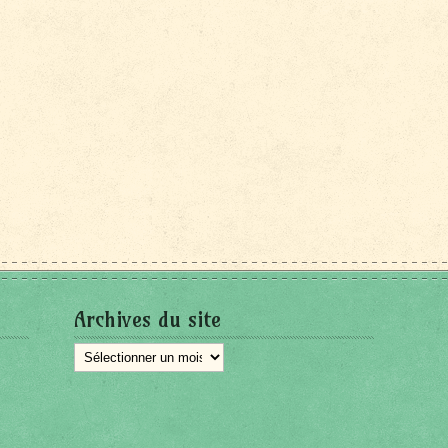
Archives du site
Archives
du
site