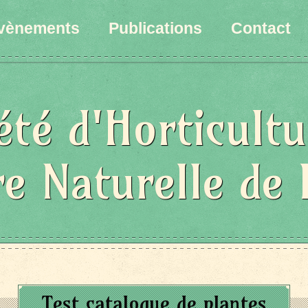
vènements
Publications
Contact
été d'Horticultu
re Naturelle de 
Test catalogue de plantes