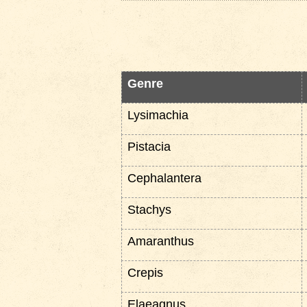
Genre
Lysimachia
Pistacia
Cephalantera
Stachys
Amaranthus
Crepis
Elaeagnus