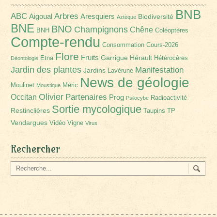
BNB
Arbres
ABC
Aigoual
Aresquiers
Biodiversité
Aztèque
BNE
BNO
Champignons
Chêne
BNH
Coléoptères
Compte-rendu
Consommation
Cours-2026
Flore
Fruits
Garrigue
Hérault
Etna
Hétérocères
Déontologie
Jardin des plantes
Manifestation
Jardins
Lavérune
News de géologie
Moulinet
Méric
Moustique
Olivier
Partenaires
Occitan
Prog
Radioactivité
Psilocybe
Sortie mycologique
Restinclières
Taupins
TP
Vendargues
Vidéo
Vigne
Virus
Rechercher