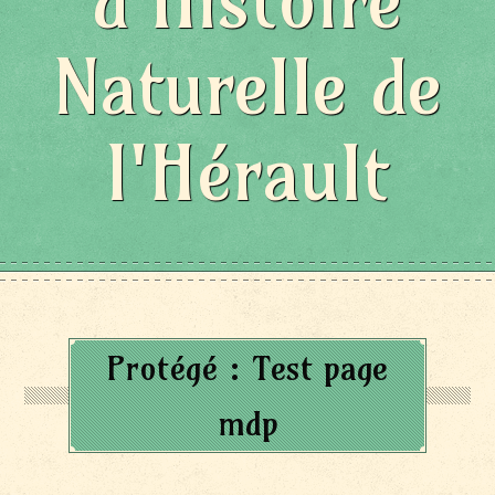
d'Histoire
Naturelle de
l'Hérault
Protégé : Test page
mdp