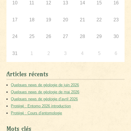
10
11
12
13
14
15
16
17
18
19
20
21
22
23
24
25
26
27
28
29
30
31
1
2
3
4
5
6
Articles récents
Quelques news de géologie de juin 2026
Quelques news de géologie de mai 2026
Quelques news de géologie d’avril 2026
Protégé : Entomo 2026 introduction
Protégé : Cours d’entomologie
Mots clés