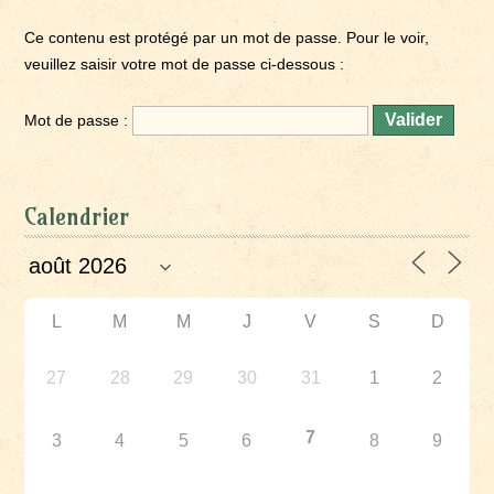
Ce contenu est protégé par un mot de passe. Pour le voir,
veuillez saisir votre mot de passe ci-dessous :
Mot de passe :
Calendrier
L
M
M
J
V
S
D
27
28
29
30
31
1
2
7
3
4
5
6
8
9