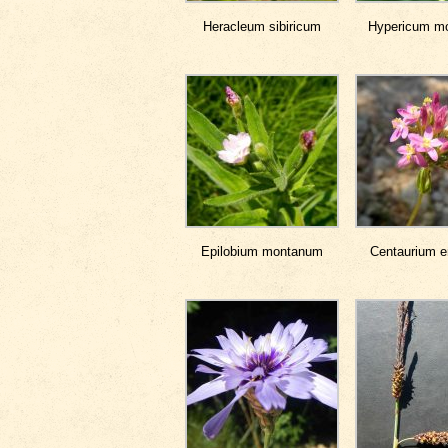
Heracleum sibiricum
Hypericum m
Epilobium montanum
Centaurium e