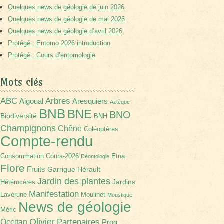
Quelques news de géologie de juin 2026
Quelques news de géologie de mai 2026
Quelques news de géologie d’avril 2026
Protégé : Entomo 2026 introduction
Protégé : Cours d’entomologie
Mots clés
Arbres
ABC
Aigoual
Aresquiers
Aztèque
BNB
BNE
BNO
Biodiversité
BNH
Champignons
Chêne
Coléoptères
Compte-rendu
Consommation
Cours-2026
Etna
Déontologie
Flore
Fruits
Garrigue
Hérault
Jardin des plantes
Jardins
Hétérocères
Manifestation
Lavérune
Moulinet
Moustique
News de géologie
Méric
Olivier
Partenaires
Occitan
Prog