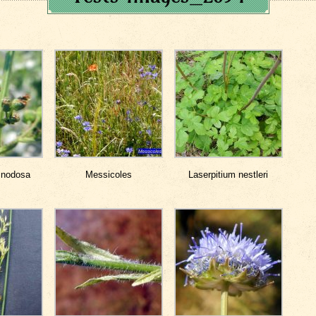
 nodosa
Messicoles
Laserpitium nestleri