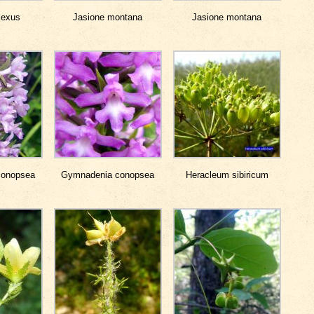
lexus
Jasione montana
Jasione montana
conopsea
Gymnadenia conopsea
Heracleum sibiricum