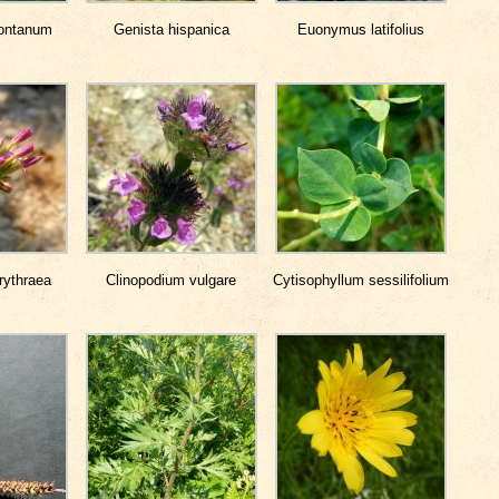
ontanum
Genista hispanica
Euonymus latifolius
rythraea
Clinopodium vulgare
Cytisophyllum sessilifolium