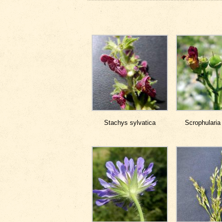
Stachys sylvatica
Scrophularia