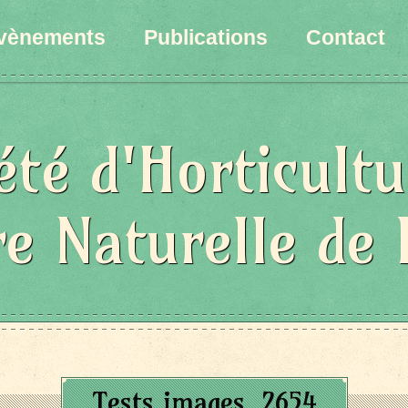
vènements
Publications
Contact
été d'Horticultu
re Naturelle de 
Tests images_2654