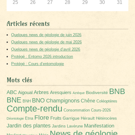
25
26
27
28
29
30
31
Articles récents
Quelques news de géologie de juin 2026
Quelques news de géologie de mai 2026
Quelques news de géologie d’avril 2026
Protégé : Entomo 2026 introduction
Protégé : Cours d’entomologie
Mots clés
BNB
Arbres
ABC
Aigoual
Aresquiers
Biodiversité
Aztèque
BNE
BNO
Champignons
Chêne
BNH
Coléoptères
Compte-rendu
Consommation
Cours-2026
Flore
Fruits
Garrigue
Hérault
Etna
Hétérocères
Déontologie
Jardin des plantes
Manifestation
Jardins
Lavérune
News de géologie