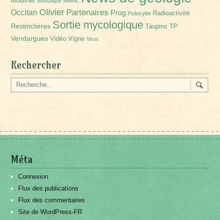
Moulinet
Méric
Moustique
Olivier
Partenaires
Occitan
Prog
Radioactivité
Psilocybe
Sortie mycologique
Restinclières
Taupins
TP
Vendargues
Vidéo
Vigne
Virus
Rechercher
Méta
Connexion
Flux des publications
Flux des commentaires
Site de WordPress-FR