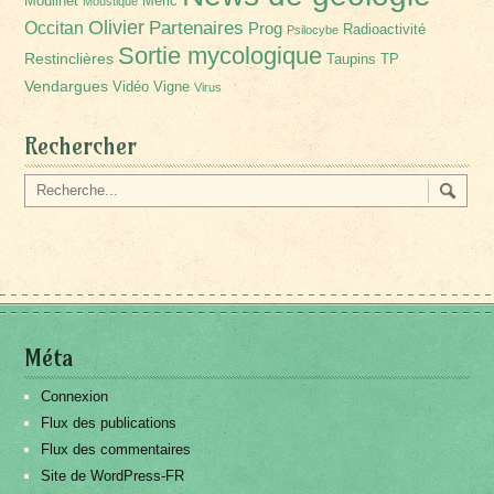
Moulinet
Méric
Moustique
Olivier
Partenaires
Occitan
Prog
Radioactivité
Psilocybe
Sortie mycologique
Restinclières
Taupins
TP
Vendargues
Vidéo
Vigne
Virus
Rechercher
Méta
Connexion
Flux des publications
Flux des commentaires
Site de WordPress-FR