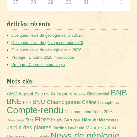
27
28
29
30
31
1
2
Articles récents
Quelques news de géologie de juin 2026
Quelques news de géologie de mai 2026
Quelques news de géologie d’avril 2026
Protégé : Entomo 2026 introduction
Protégé : Cours d’entomologie
Mots clés
BNB
Arbres
ABC
Aigoual
Aresquiers
Biodiversité
Aztèque
BNE
BNO
Champignons
Chêne
BNH
Coléoptères
Compte-rendu
Consommation
Cours-2026
Flore
Fruits
Garrigue
Hérault
Etna
Hétérocères
Déontologie
Jardin des plantes
Manifestation
Jardins
Lavérune
News de géologie