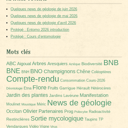
Quelques news de géologie de juin 2026
Quelques news de géologie de mai 2026
Quelques news de géologie d’avril 2026
Protégé : Entomo 2026 introduction
Protégé : Cours d’entomologie
Mots clés
BNB
Arbres
ABC
Aigoual
Aresquiers
Biodiversité
Aztèque
BNE
BNO
Champignons
Chêne
BNH
Coléoptères
Compte-rendu
Consommation
Cours-2026
Flore
Fruits
Garrigue
Hérault
Etna
Hétérocères
Déontologie
Jardin des plantes
Manifestation
Jardins
Lavérune
News de géologie
Moulinet
Méric
Moustique
Olivier
Partenaires
Occitan
Prog
Radioactivité
Psilocybe
Sortie mycologique
Restinclières
Taupins
TP
Vendargues
Vidéo
Vigne
Virus