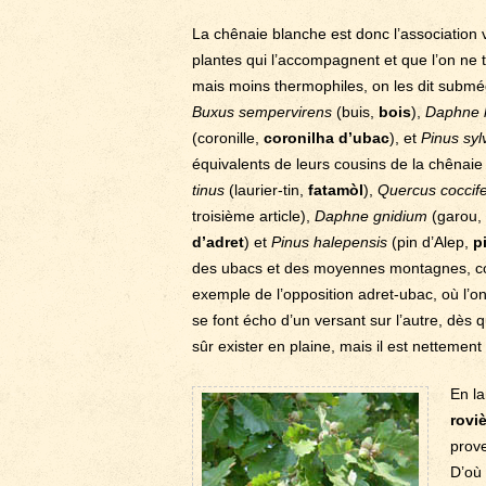
La chênaie blanche est donc l’association 
plantes qui l’accompagnent et que l’on ne
mais moins thermophiles, on les dit subm
Buxus sempervirens
(buis,
bois
),
Daphne l
(coronille,
coronilha d’ubac
), et
Pinus syl
équivalents de leurs cousins de la chênai
tinus
(laurier-tin,
fatamòl
),
Quercus coccif
troisième article),
Daphne gnidium
(garou,
d’adret
) et
Pinus halepensis
(pin d’Alep,
p
des ubacs et des moyennes montagnes, comp
exemple de l’opposition adret-ubac, où l’
se font écho d’un versant sur l’autre, dès q
sûr exister en plaine, mais il est netteme
En la
rovi
prove
D’où 