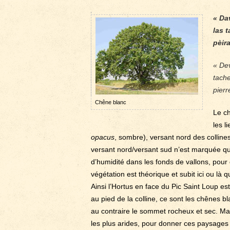
« Da
las t
pèira
« Dev
tache
pierr
Chêne blanc
Le ch
les l
opacus
, sombre), versant nord des collines
versant nord/versant sud n’est marquée que
d’humidité dans les fonds de vallons, pour
végétation est théorique et subit ici ou là
Ainsi l’Hortus en face du Pic Saint Loup es
au pied de la colline, ce sont les chênes bl
au contraire le sommet rocheux et sec. Mais
les plus arides, pour donner ces paysages 