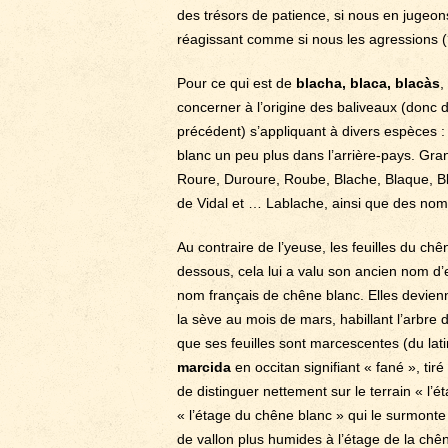
des trésors de patience, si nous en jugeo
réagissant comme si nous les agressions (
Pour ce qui est de
blacha, blaca, blacàs
,
concerner à l’origine des baliveaux (donc d
précédent) s’appliquant à divers espèces :
blanc un peu plus dans l’arrière-pays. Gr
Roure, Duroure, Roube, Blache, Blaque, Bl
de Vidal et … Lablache, ainsi que des nom
Au contraire de l’yeuse, les feuilles du ch
dessous, cela lui a valu son ancien nom d
nom français de chêne blanc. Elles devien
la sève au mois de mars, habillant l’arbre d
que ses feuilles sont marcescentes (du lat
marcida
en occitan signifiant « fané », tir
de distinguer nettement sur le terrain « l’
« l’étage du chêne blanc » qui le surmonte
de vallon plus humides à l’étage de la chên