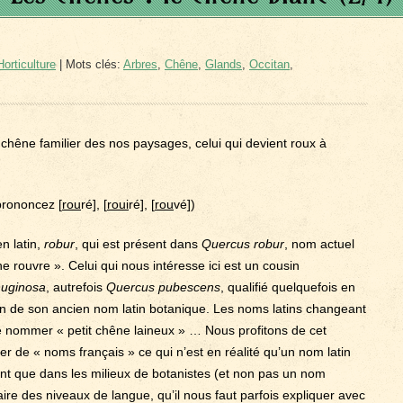
orticulture
| Mots clés:
Arbres
,
Chêne
,
Glands
,
Occitan
,
êne familier des nos paysages, celui qui devient roux à
rononcez [
rou
ré], [
roui
ré], [
rou
vé])
n latin,
robur
, qui est présent dans
Quercus robur
, nom actuel
ne rouvre ». Celui qui nous intéresse ici est un cousin
nuginosa
, autrefois
Quercus pubescens
, qualifié quelquefois en
on de son ancien nom latin botanique. Les noms latins changeant
le nommer « petit chêne laineux » … Nous profitons de cet
ier de « noms français » ce qui n’est en réalité qu’un nom latin
ant que dans les milieux de botanistes (et non pas un nom
aire des niveaux de langue, qu’il nous faut parfois expliquer avec