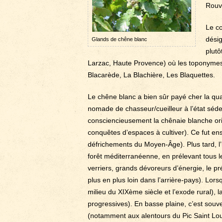
Rouv
Le co
désig
Glands de chêne blanc
plutô
Larzac, Haute Provence) où les toponymes 
Blacarède, La Blachière, Les Blaquettes.
Le chêne blanc a bien sûr payé cher la qua
nomade de chasseur/cueilleur à l’état sédent
consciencieusement la chênaie blanche orig
conquêtes d’espaces à cultiver). Ce fut en
défrichements du Moyen-Âge). Plus tard, l’
forêt méditerranéenne, en prélevant tous l
verriers, grands dévoreurs d’énergie, le pr
plus en plus loin dans l’arrière-pays). Lors
milieu du XIXème siècle et l’exode rural), 
progressives). En basse plaine, c’est souve
(notamment aux alentours du Pic Saint Lou