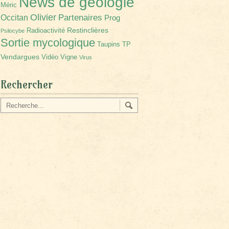
News de géologie
Méric
Olivier
Partenaires
Occitan
Prog
Restinclières
Radioactivité
Psilocybe
Sortie mycologique
Taupins
TP
Vendargues
Vidéo
Vigne
Virus
Rechercher