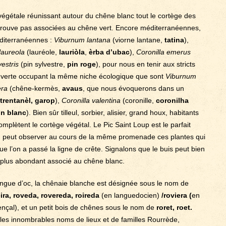
végétale réunissant autour du chêne blanc tout le cortège des
 trouve pas associées au chêne vert. Encore méditerranéennes,
éditerranéennes :
Viburnum lantana
(viorne lantane,
tatina
),
aureola
(lauréole,
lauriòla
,
èrba d’ubac
),
Coronilla emerus
vestris
(pin sylvestre,
pin roge
), pour nous en tenir aux stricts
e verte occupant la même niche écologique que sont
Viburnum
era
(chêne-kermès,
avaus
, que nous évoquerons dans un
trentanèl, garop
),
Coronilla valentina
(coronille,
coronilha
in blanc
). Bien sûr tilleul, sorbier, alisier, grand houx, habitants
lètent le cortège végétal. Le Pic Saint Loup est le parfait
on peut observer au cours de la même promenade ces plantes qui
ue l’on a passé la ligne de crête. Signalons que le buis peut bien
nt plus abondant associé au chêne blanc.
ngue d’oc, la chênaie blanche est désignée sous le nom de
èira, roveda, rovereda, roireda
(en languedocien)
/roviera (
en
nçal), et un petit bois de chênes sous le nom de
roret, roet.
les innombrables noms de lieux et de familles Rourrède,