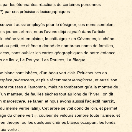
ns par les étonnantes réactions de certaines personnes
?) par ces précisions lexicogaphiques.
 souvent aussi employés pour le désigner, ces noms semblent
es jeunes arbres, nous l’avons déjà signalé dans l’article
 le chêne vert en plaine, le châtaignier en Cévennes, le chêne
and ou petit, ce chêne a donné de nombreux noms de familles,
acas, sans oublier les cartes géographiques de notre enfance
s de lieux, Le Rouyre, Les Rouires, La Blaque.
êne blanc sont lobées, d’un beau vert clair. Pelucheuses en
’espèce
pubescens
, et plus récemment
lanuginosa
, et aussi son
nent rousses à l’automne, mais ne tomberont qu’à la montée de
’un manteau de feuilles sèches tout au long de l’hiver : on dit
in
marcescere
, se faner, et nous avons ausssi l’adjectif
marcit,
é du même verbe latin). Cet arbre se voit donc de loin, et permet
étage du chêne vert », couleur de velours sombre toute l’année, et
 en théorie, ou les quelques chênes blancs occupant les fonds
aie verte :