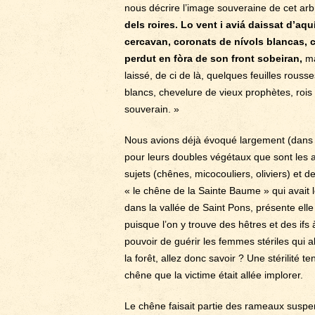
nous décrire l’image souveraine de cet ar
dels roires. Lo vent i aviá daissat d’aq
cercavan, coronats de nívols blancas, c
perdut en fòra de son front sobeiran,
ma
laissé, de ci de là, quelques feuilles rou
blancs, chevelure de vieux prophètes, rois 
souverain. »
Nous avions déjà évoqué largement (dan
pour leurs doubles végétaux que sont les ar
sujets (chênes, micocouliers, oliviers) et d
« le chêne de la Sainte Baume » qui avait l
dans la vallée de Saint Pons, présente elle
puisque l’on y trouve des hêtres et des ifs
pouvoir de guérir les femmes stériles qui a
la forêt, allez donc savoir ? Une stérilité t
chêne que la victime était allée implorer.
Le chêne faisait partie des rameaux suspen