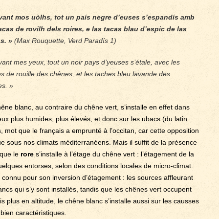
vant mos uòlhs, tot un país negre d’euses s’espandís amb
acas de rovilh dels roires, e las tacas blau d’espic de las
s. »
(Max Rouquette, Verd Paradís 1)
ant mes yeux, tout un noir pays d’yeuses s’étale, avec les
s de rouille des chênes, et les taches bleu lavande des
es. »
êne blanc, au contraire du chêne vert, s’installe en effet dans
ieux plus humides, plus élevés, et donc sur les ubacs (du latin
, mot que le français a emprunté à l’occitan, car cette opposition
 sous nos climats méditerranéens. Mais il suffit de la présence
 que le
rore
s’installe à l’étage du chêne vert : l’étagement de la
 quelques entorses, selon des conditions locales de micro-climat.
t connu pour son inversion d’étagement : les sources affleurant
ancs qui s’y sont installés, tandis que les chênes vert occupent
 plus en altitude, le chêne blanc s’installe aussi sur les causses
bien caractéristiques.