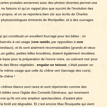
e cartes postales anciennes avec des photos récentes permet une
ne faisons ici qu’un rappel plus que succint de l’évolution des
 propos, et on se reportera bien sûr aux écrits de Charles
, phytosociologues éminents de Montpellier, et à des ouvrages
a
) qui constituait un excellent fourrage pour les bêtes : on
réservés à cet usage (
rore ramièr,
par opposition à
rore
bestiaux), et ils sont aisément reconnaissables (grands et vieux
es galles, petites billes brunâtres, étaient également récoltées.
de base pour la préparation de l’encre noire, un colorant noir pour
nts des fibres végétales :
engalar un teissut
, c’était passer un
it le même usage que celle du chêne vert (tannage des cuirs).
le chêne !
s chênes blancs sont rares et sont répertoriés comme des
t édités sous l’égide des Conseils Généraux, qui recensent
 vrai qu’ils ont une ampleur spectaculaire, d’autant plus
 forêt est dégradée. Et c’est encore Max Rouquette qui vient