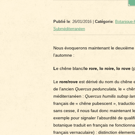
Publié le
: 26/01/2016 |
Catégorie
:
Botanique-H
Subméditerranéen
Nous évoquerons maintenant le deuxième ch
l’automne :
L
e chêne blanc/l
o rore, lo roire, lo rove
(p
Le
rore/rove
est dérivé du nom du chêne e
de l’ancien
Quercus pedunculata,
le « chê
méditerranéen :
Quercus humilis subsp la
français de « chêne pubescent », traducti
sans cesse, il nous faut donc maintenant 
exemple pour signaler l’absurdité de qualif
botanique traduit en français ne fonctionn
français vernaculaire) : distinction élement