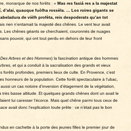
bre, monarque de nos forêts : «
Mas res fasiá res a la majestat
uí, d’alai, quauque fuòlha rossèla. … Los roires gigants se
abeladura de vièlh profèta, reis despoderats qu’an tot
is rien n’entamait la majesté des chênes. Le vent leur avait
sses. Les chênes géants se cherchaient, couronnés de nuages
sans pouvoir, qui ont tout perdu en dehors de leur front
s
Des Arbres et des Hommes
) la fascination antique des hommes
bres, et qui a conduit à la sacralisation des grands et vieux
es forêts profondes, premiers lieux de culte. En Provence, c’est
es honneurs de la population. Cette forêt spectaculaire à l’ubac,
 aussi un cas notoire d’inversion d’étagement de la végétation,
 à très basse altitude. Et quelques grands chênes dont un avait le
llaient lui caresser l’écorce. Mais quel chêne parmi tous ceux de
enace avait donc l’explication toute prête : ce n’était pas le bon
dus en cachette à la porte des jeunes filles le premier jour de