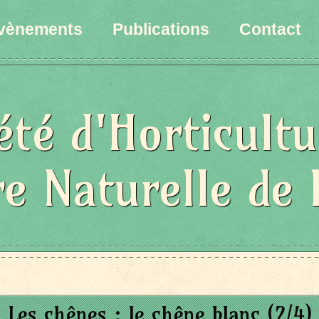
vènements
Publications
Contact
été d'Horticultu
re Naturelle de 
Les chênes : le chêne blanc (2/4)