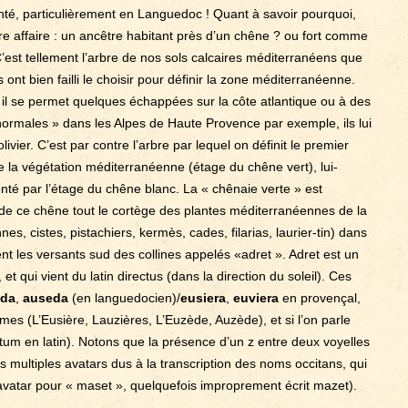
nté, particulièrement en Languedoc ! Quant à savoir pourquoi,
re affaire : un ancêtre habitant près d’un chêne ? ou fort comme
’est tellement l’arbre de nos sols calcaires méditerranéens que
s ont bien failli le choisir pour définir la zone méditerranéenne.
l se permet quelques échappées sur la côte atlantique ou à des
normales » dans les Alpes de Haute Provence par exemple, ils lui
olivier. C’est par contre l’arbre par lequel on définit le premier
 la végétation méditerranéenne (étage du chêne vert), lui-
é par l’étage du chêne blanc. La « chênaie verte » est
 de ce chêne tout le cortège des plantes méditerranéennes de la
es, cistes, pistachiers, kermès, cades, filarias, laurier-tin) dans
t les versants sud des collines appelés «adret ». Adret est un
et qui vient du latin directus (dans la direction du soleil). Ces
da
,
auseda
(en languedocien)/
eusiera
,
euviera
en provençal,
s (L’Eusière, Lauzières, L’Euzède, Auzède), et si l’on parle
icetum en latin). Notons que la présence d’un z entre deux voyelles
 multiples avatars dus à la transcription des noms occitans, qui
e avatar pour « maset », quelquefois improprement écrit mazet).