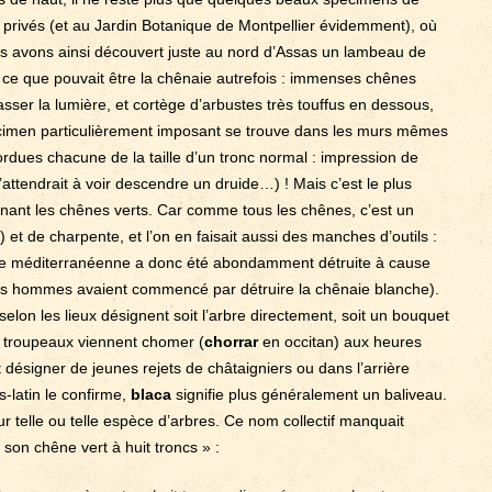
 privés (et au Jardin Botanique de Montpellier évidemment), où
ous avons ainsi découvert juste au nord d’Assas un lambeau de
ce que pouvait être la chênaie autrefois : immenses chênes
sser la lumière, et cortège d’arbustes très touffus en dessous,
pécimen particulièrement imposant se trouve dans les murs mêmes
ordues chacune de la taille d’un tronc normal : impression de
’attendrait à voir descendre un druide…) ! Mais c’est le plus
tenant les chênes verts. Car comme tous les chênes, c’est un
n) et de charpente, et l’on en faisait aussi des manches d’outils :
zone méditerranéenne a donc été abondamment détruite à cause
ls hommes avaient commencé par détruire la chênaie blanche).
 selon les lieux désignent soit l’arbre directement, soit un bouquet
s troupeaux viennent chomer (
chorrar
en occitan) aux heures
 désigner de jeunes rejets de châtaigniers ou dans l’arrière
s-latin le confirme,
blaca
signifie plus généralement un baliveau.
ur telle ou telle espèce d’arbres. Ce nom collectif manquait
son chêne vert à huit troncs » :