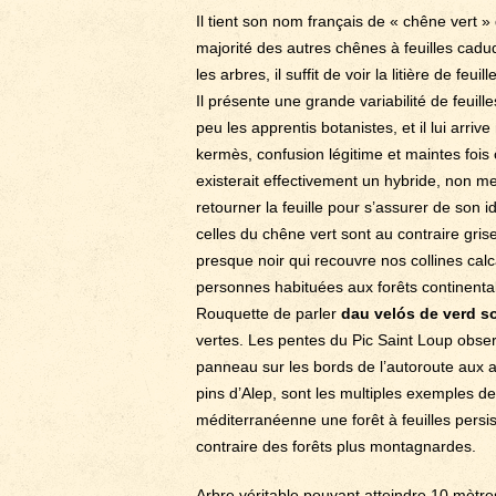
Il tient son nom français de « chêne vert » d
majorité des autres chênes à feuilles cad
les arbres, il suffit de voir la litière de fe
Il présente une grande variabilité de feuill
peu les apprentis botanistes, et il lui arr
kermès, confusion légitime et maintes fois
existerait effectivement un hybride, non me
retourner la feuille pour s’assurer de son id
celles du chêne vert sont au contraire gri
presque noir qui recouvre nos collines calca
personnes habituées aux forêts continenta
Rouquette de parler
dau velós de verd so
vertes. Les pentes du Pic Saint Loup observ
panneau sur les bords de l’autoroute aux 
pins d’Alep, sont les multiples exemples de
méditerranéenne une forêt à feuilles persis
contraire des forêts plus montagnardes.
Arbre véritable pouvant atteindre 10 mètr