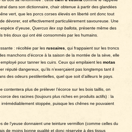
stral dans son dictionnaire, chair obtenue à partir des glandées
êne vert, que les porcs corses élevés en liberté ont donc tout
r de dévorer, est effectivement particulièrement savoureuse. Une
-espèce d’yeuse,
Quercus ilex ssp ballota,
présente même des
ds très doux qui ont été consommés par les humains.
essante : récoltée par les
ruscaires
, qui frappaient sur les troncs
des manchons d’écorce à la saison de la montée de la sève, elle
n employé pour tanner les cuirs. Ceux qui empilaient les
motas
ier réputé dangereux, qu’ils n’exerçaient pas longtemps tant il
ans des odeurs pestilentielles, quel que soit d’ailleurs le pays.
contentera plus de prélever l’écorce sur les bois taillis, on
écorce des racines (toujours plus riches en produits actifs) : la
nc irrémédiablement stoppée, puisque les chênes ne pouvaient
les de l’yeuse donnaient une teinture vermillon (comme celles du
is de moins bonne qualité et donc réservée à des tissus