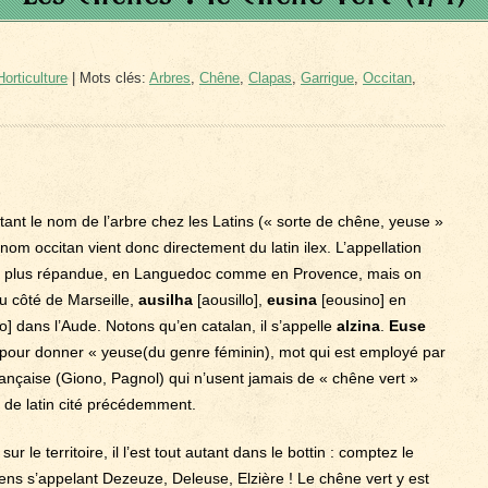
orticulture
| Mots clés:
Arbres
,
Chêne
,
Clapas
,
Garrigue
,
Occitan
,
tant le nom de l’arbre chez les Latins (« sorte de chêne, yeuse »
e nom occitan vient donc directement du latin ilex. L’appellation
la plus répandue, en Languedoc comme en Provence, mais on
u côté de Marseille,
ausilha
[aousillo],
eusina
[eousino] en
] dans l’Aude. Notons qu’en catalan, il s’appelle
alzina
.
Euse
 pour donner « yeuse(du genre féminin), mot qui est employé par
ançaise (Giono, Pagnol) qui n’usent jamais de « chêne vert »
re de latin cité précédemment.
r le territoire, il l’est tout autant dans le bottin : comptez le
ns s’appelant Dezeuze, Deleuse, Elzière ! Le chêne vert y est