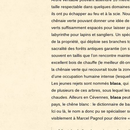
taille respectable dans quelques domaines
ils ont pu échapper au feu et à la scie. N
chênaie verte pouvant donner une idée de 
verts suffisamment espacés pour laisser pa
labyrinthe pour lapins et sangliers. Un s
de la propriété, qui déploie ses branches t
sacralité des forêts antiques garantie (on s
souvent en taillis que l’on rencontre main
excellent bois de chauffe (le meilleur dit-o
la chênaie verte qui recouvrait toute la 
d’une occupation humaine intense (lesque
Les jeunes rejets sont nommés
blaca
, qui
de plusieurs de ces arbres, sous lequel le
chaudes. Ailleurs en Cévennes,
blaca
peut
pays, le chêne blanc : le dictionnaire de ba
Ici ou là, le nom a donc pu se spécialiser s
visiblement à Marcel Pagnol pour décrire « 