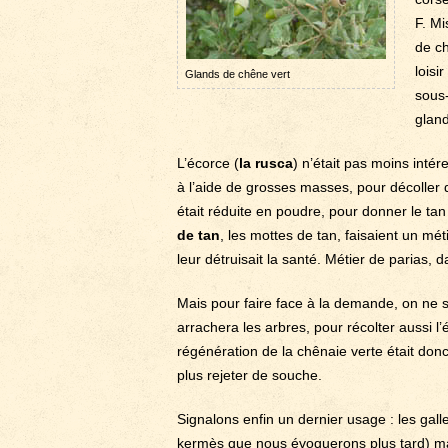
F. Mi
de ch
loisi
Glands de chêne vert
sous
glan
L’écorce (
la rusca
) n’était pas moins intér
à l’aide de grosses masses, pour décoller 
était réduite en poudre, pour donner le ta
de tan
, les mottes de tan, faisaient un mét
leur détruisait la santé. Métier de parias, d
Mais pour faire face à la demande, on ne se 
arrachera les arbres, pour récolter aussi l’
régénération de la chênaie verte était do
plus rejeter de souche.
Signalons enfin un dernier usage : les gal
kermès que nous évoquerons plus tard) ma