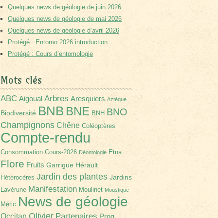
Quelques news de géologie de juin 2026
Quelques news de géologie de mai 2026
Quelques news de géologie d’avril 2026
Protégé : Entomo 2026 introduction
Protégé : Cours d’entomologie
Mots clés
Arbres
ABC
Aigoual
Aresquiers
Aztèque
BNB
BNE
BNO
Biodiversité
BNH
Champignons
Chêne
Coléoptères
Compte-rendu
Consommation
Cours-2026
Etna
Déontologie
Flore
Fruits
Garrigue
Hérault
Jardin des plantes
Jardins
Hétérocères
Manifestation
Lavérune
Moulinet
Moustique
News de géologie
Méric
Olivier
Partenaires
Occitan
Prog