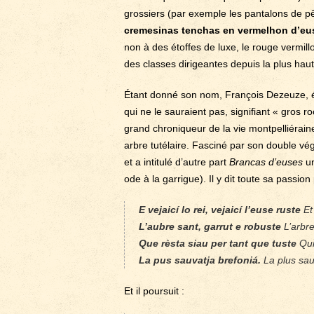
grossiers (par exemple les pantalons de pêc
cremesinas tenchas en vermelhon d’eu
non à des étoffes de luxe, le rouge vermil
des classes dirigeantes depuis la plus haut
Étant donné son nom, François Dezeuze, éc
qui ne le sauraient pas, signifiant « gros ro
grand chroniqueur de la vie montpelliérai
arbre tutélaire. Fasciné par son double vég
et a intitulé d’autre part
Brancas d’euses
un
ode à la garrigue). Il y dit toute sa passion
E vejaicí lo rei, vejaicí l’euse ruste
Et 
L’aubre sant, garrut e robuste
L’arbre
Que rèsta siau per tant que tuste
Qui
La pus sauvatja brefoniá.
La plus sa
Et il poursuit :