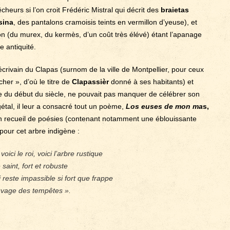
heurs si l’on croit Frédéric Mistral qui décrit des
braietas
sina
, des pantalons cramoisis teints en vermillon d’yeuse), et
lon (du murex, du kermès, d’un coût très élévé) étant l’apanage
e antiquité.
rivain du Clapas (surnom de la ville de Montpellier, pour ceux
cher », d’où le titre de
Clapassièr
donné à ses habitants) et
ne du début du siècle, ne pouvait pas manquer de célébrer son
étal, il leur a consacré tout un poème,
Los euses de mon ma
s,
 recueil de poésies (contenant notamment une éblouissante
 pour cet arbre indigène :
voici le roi, voici l’arbre rustique
 saint, fort et robuste
 reste impassible si fort que frappe
uvage des tempêtes »
.