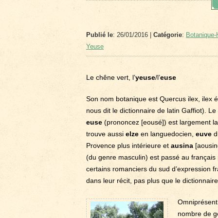
Publié le
: 26/01/2016 |
Catégorie
:
Botanique-H
Yeuse
Le chêne vert, l’
yeuse
/l’
euse
Son nom botanique est Quercus ilex, ilex é
nous dit le dictionnaire de latin Gaffiot). L
euse
(prononcez [eousé]) est largement 
trouve aussi
elze
en languedocien,
euve
d
Provence plus intérieure et
ausina
[aousino
(du genre masculin) est passé au français
certains romanciers du sud d’expression fr
dans leur récit, pas plus que le dictionnai
Omniprésent su
nombre de ge