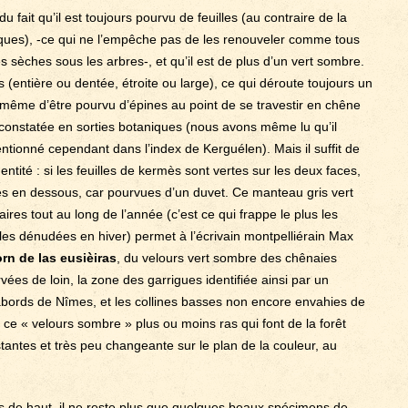
u fait qu’il est toujours pourvu de feuilles (au contraire de la
uques), -ce qui ne l’empêche pas de les renouveler comme tous
uilles sèches sous les arbres-, et qu’il est de plus d’un vert sombre.
es (entière ou dentée, étroite ou large), ce qui déroute toujours un
ive même d’être pourvu d’épines au point de se travestir en chêne
 constatée en sorties botaniques (nous avons même lu qu’il
ntionné cependant dans l’index de Kerguélen). Mais il suffit de
entité : si les feuilles de kermès sont vertes sur les deux faces,
ses en dessous, car pourvues d’un duvet. Ce manteau gris vert
ires tout au long de l’année (c’est ce qui frappe le plus les
les dénudées en hiver) permet à l’écrivain montpelliérain Max
rn de las eusièiras
, du velours vert sombre des chênaies
ées de loin, la zone des garrigues identifiée ainsi par un
abords de Nîmes, et les collines basses non encore envahies de
 ce « velours sombre » plus ou moins ras qui font de la forêt
tantes et très peu changeante sur le plan de la couleur, au
es de haut, il ne reste plus que quelques beaux spécimens de