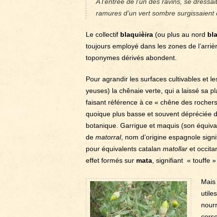
A l’entrée de l’un des ravins, se dressa
ramures d’un vert sombre surgissaient 
Le collectif
blaquièira
(ou plus au nord
bl
toujours employé dans les zones de l’arriè
toponymes dérivés abondent.
Pour agrandir les surfaces cultivables et l
yeuses) la chênaie verte, qui a laissé sa pl
faisant référence à ce « chêne des rochers
quoique plus basse et souvent dépréciée da
botanique. Garrigue et maquis (son équiva
de
matorral
, nom d’origine espagnole signi
pour équivalents catalan
matollar
et occit
effet formés sur
mata
, signifiant « touffe 
Mais 
utile
nourr
corse