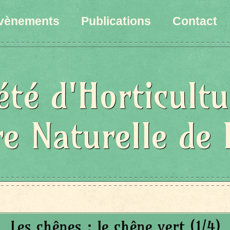
vènements
Publications
Contact
été d'Horticultu
re Naturelle de 
Les chênes : le chêne vert (1/4)