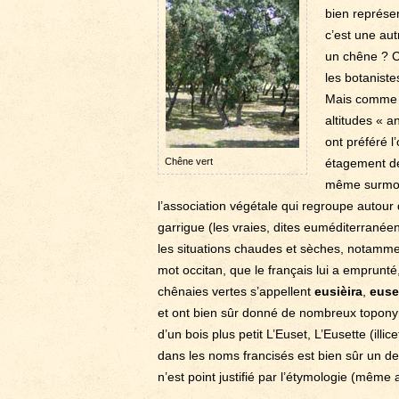
bien représe
c’est une aut
un chêne ? C
les botaniste
Mais comme i
altitudes « a
ont préféré l’
Chêne vert
étagement de
même surmont
l’association végétale qui regroupe autour
garrigue (les vraies, dites euméditerranéenn
les situations chaudes et sèches, notammen
mot occitan, que le français lui a emprunté, 
chênaies vertes s’appellent
eusièira
,
euse
et ont bien sûr donné de nombreux toponyme
d’un bois plus petit L’Euset, L’Eusette (ill
dans les noms francisés est bien sûr un des
n’est point justifié par l’étymologie (mêm