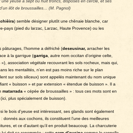
it une yeuse à sept ou huit troncs, disposés en cercle, et ses
d’un ilôt de broussailles… (M. Pagnol)
achièira
) semble désigner plutôt une chênaie blanche, car
re-pays (pied du larzac, Larzac, Haute Provence) ou les
es pâturages, l’homme a défriché (
deseusinar,
arracher les
ace à la garrigue (
garriga
, autre nom occitan d’origine celte,
 »), association végétale recouvrant les sols rocheux, mais qui,
ns les mentalités, n’en est pas moins riche sur le plan
lent sur sols siliceux) sont appelés maintenant du nom unique
fiant « buisson » et par extension « étendue de buisson ». Il a
an
matarrada
« cépée de broussailles » : tous ces mots sont en
» (ici, plus spécialement de buisson).
si le bois d’yeuse est intéressant, ses glands sont également
s : donnés aux cochons, ils constituent l’une des meilleures
itures, et ce d’autant qu’il en produit beaucoup. La charcuterie
 lui doit sa renommée : cette
carn d’eusina
comme le rappelle