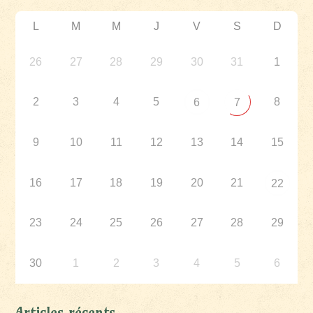
L
M
M
J
V
S
D
26
27
28
29
30
31
1
2
3
4
5
8
6
7
9
10
11
12
13
14
15
16
17
18
19
20
21
22
23
24
25
26
27
28
29
30
1
2
3
4
5
6
Articles récents