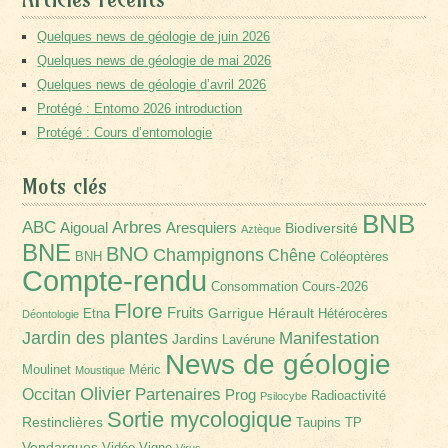
Quelques news de géologie de juin 2026
Quelques news de géologie de mai 2026
Quelques news de géologie d’avril 2026
Protégé : Entomo 2026 introduction
Protégé : Cours d’entomologie
Mots clés
BNB
Arbres
ABC
Aigoual
Aresquiers
Biodiversité
Aztèque
BNE
BNO
Champignons
Chêne
BNH
Coléoptères
Compte-rendu
Consommation
Cours-2026
Flore
Fruits
Garrigue
Hérault
Etna
Hétérocères
Déontologie
Jardin des plantes
Manifestation
Jardins
Lavérune
News de géologie
Moulinet
Méric
Moustique
Olivier
Partenaires
Occitan
Prog
Radioactivité
Psilocybe
Sortie mycologique
Restinclières
Taupins
TP
Vendargues
Vidéo
Vigne
Virus