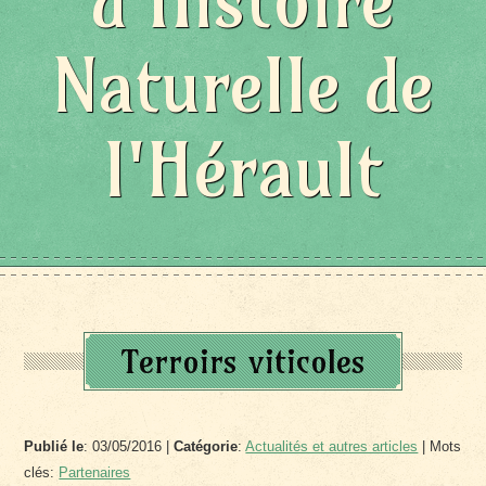
d'Histoire
Naturelle de
l'Hérault
Terroirs viticoles
Publié le
: 03/05/2016 |
Catégorie
:
Actualités et autres articles
| Mots
clés:
Partenaires