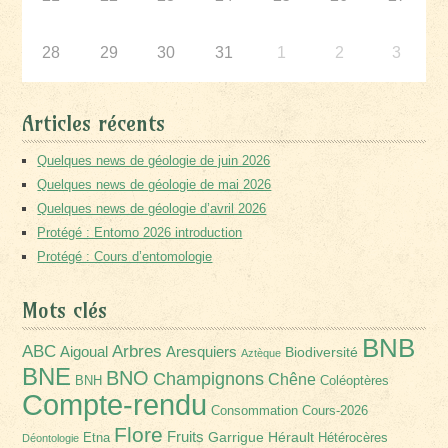
28
29
30
31
1
2
3
Articles récents
Quelques news de géologie de juin 2026
Quelques news de géologie de mai 2026
Quelques news de géologie d’avril 2026
Protégé : Entomo 2026 introduction
Protégé : Cours d’entomologie
Mots clés
BNB
Arbres
ABC
Aigoual
Aresquiers
Biodiversité
Aztèque
BNE
BNO
Champignons
Chêne
BNH
Coléoptères
Compte-rendu
Consommation
Cours-2026
Flore
Fruits
Garrigue
Hérault
Etna
Hétérocères
Déontologie