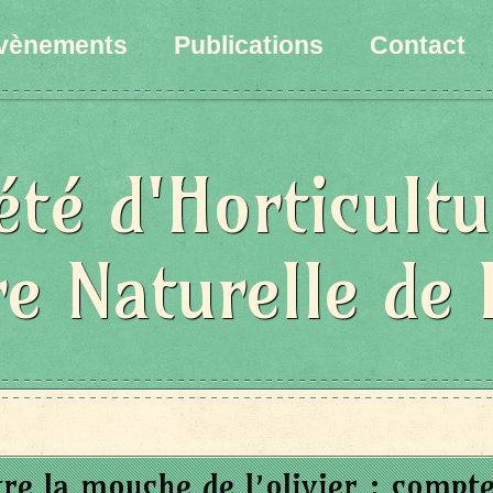
vènements
Publications
Contact
été d'Horticultu
re Naturelle de 
tre la mouche de l’olivier : compt