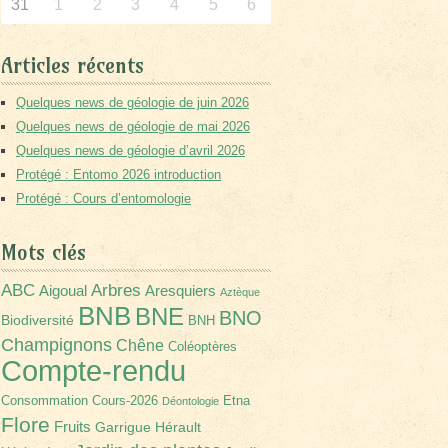
31
1
2
3
4
5
6
Articles récents
Quelques news de géologie de juin 2026
Quelques news de géologie de mai 2026
Quelques news de géologie d’avril 2026
Protégé : Entomo 2026 introduction
Protégé : Cours d’entomologie
Mots clés
Arbres
ABC
Aigoual
Aresquiers
Aztèque
BNB
BNE
BNO
Biodiversité
BNH
Champignons
Chêne
Coléoptères
Compte-rendu
Consommation
Cours-2026
Etna
Déontologie
Flore
Fruits
Garrigue
Hérault