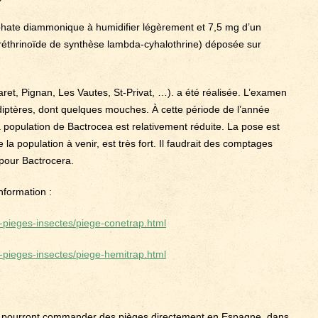
hate diammonique à humidifier légèrement et 7,5 mg d’un
pyréthrinoïde de synthèse lambda-cyhalothrine) déposée sur
aret, Pignan, Les Vautes, St-Privat, …). a été réalisée. L’examen
iptères, dont quelques mouches. À cette période de l’année
a population de Bactrocea est relativement réduite. La pose est
 la population à venir, est très fort. Il faudrait des comptages
s pour Bactrocera.
information :
s-pieges-insectes/piege-conetrap.html
s-pieges-insectes/piege-hemitrap.html
 ils pourront commander des pièges directement en Espagne, dans