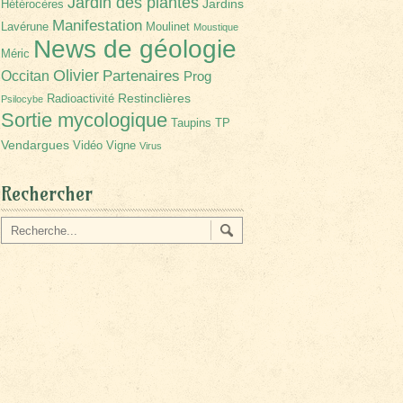
Jardin des plantes
Jardins
Hétérocères
Manifestation
Lavérune
Moulinet
Moustique
News de géologie
Méric
Olivier
Partenaires
Occitan
Prog
Restinclières
Radioactivité
Psilocybe
Sortie mycologique
Taupins
TP
Vendargues
Vidéo
Vigne
Virus
Rechercher