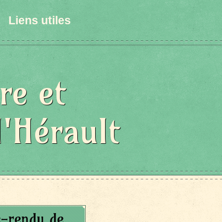
Liens utiles
re et
l'Hérault
e-rendu de