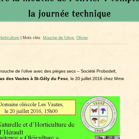
la journée technique
orticulture
| Mots clés:
Mouche de l'olive
,
Olivier
mouche de l’olive avec des pièges secs – Société Probodelt,
as des Vautes à St-Gély du Fesc
, le 20 juillet 2016 chez Mme