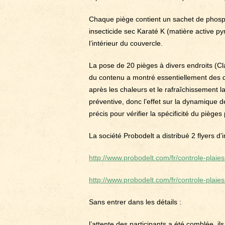
Chaque piège contient un sachet de phosp
insecticide sec Karaté K (matière active 
l’intérieur du couvercle.
La pose de 20 pièges à divers endroits (Cl
du contenu a montré essentiellement des d
après les chaleurs et le rafraîchissement l
préventive, donc l’effet sur la dynamique de
précis pour vérifier la spécificité du piège
La société Probodelt a distribué 2 flyers d’
http://www.probodelt.com/fr/controle-plaie
http://www.probodelt.com/fr/controle-plaie
Sans entrer dans les détails :
l’attente des participants a été comblée,