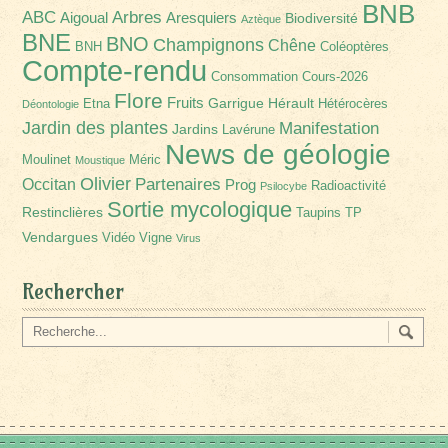
BNB
Arbres
ABC
Aigoual
Aresquiers
Biodiversité
Aztèque
BNE
BNO
Champignons
Chêne
BNH
Coléoptères
Compte-rendu
Consommation
Cours-2026
Flore
Fruits
Garrigue
Hérault
Etna
Hétérocères
Déontologie
Jardin des plantes
Manifestation
Jardins
Lavérune
News de géologie
Moulinet
Méric
Moustique
Olivier
Partenaires
Occitan
Prog
Radioactivité
Psilocybe
Sortie mycologique
Restinclières
Taupins
TP
Vendargues
Vidéo
Vigne
Virus
Rechercher