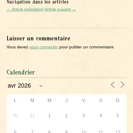
Navigation dans les articles
← Article précédent
Article suivant →
Laisser un commentaire
Vous devez
vous connecter
pour publier un commentaire.
Calendrier
L
M
M
J
V
S
D
30
31
1
3
4
5
2
6
7
8
9
11
12
10