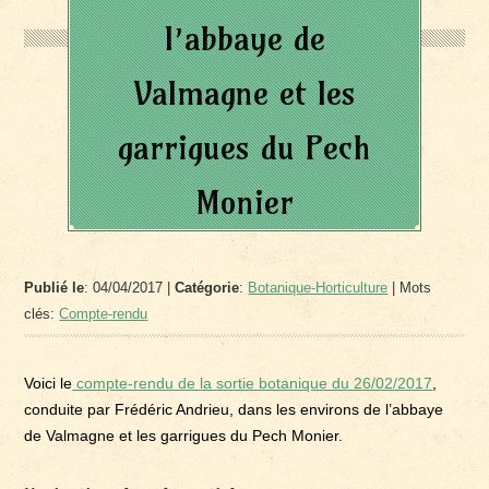
l’abbaye de
Valmagne et les
garrigues du Pech
Monier
Publié le
: 04/04/2017 |
Catégorie
:
Botanique-Horticulture
| Mots
clés:
Compte-rendu
Voici le
compte-rendu de la sortie botanique du 26/02/2017
,
conduite par Frédéric Andrieu, dans les environs de l’abbaye
de Valmagne et les garrigues du Pech Monier.