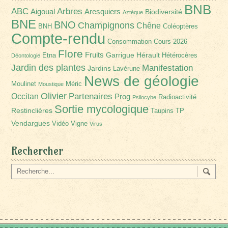
BNB
Arbres
ABC
Aigoual
Aresquiers
Biodiversité
Aztèque
BNE
BNO
Champignons
Chêne
BNH
Coléoptères
Compte-rendu
Consommation
Cours-2026
Flore
Fruits
Garrigue
Hérault
Etna
Hétérocères
Déontologie
Jardin des plantes
Manifestation
Jardins
Lavérune
News de géologie
Moulinet
Méric
Moustique
Olivier
Partenaires
Occitan
Prog
Radioactivité
Psilocybe
Sortie mycologique
Restinclières
Taupins
TP
Vendargues
Vidéo
Vigne
Virus
Rechercher