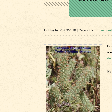
Publié le
: 20/03/2018 |
Catégorie
:
Botanique-H
Po
a 
de
Na
← 