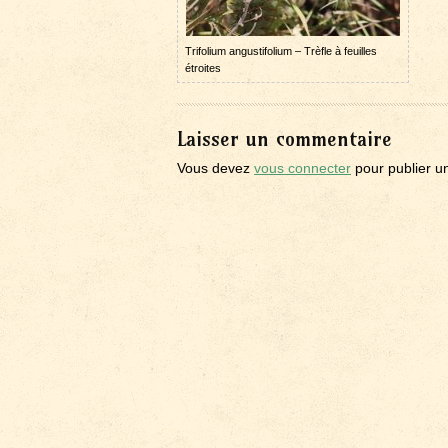
Trifolium angustifolium – Trèfle à feuilles
étroites
Laisser un commentaire
Vous devez
vous connecter
pour publier u