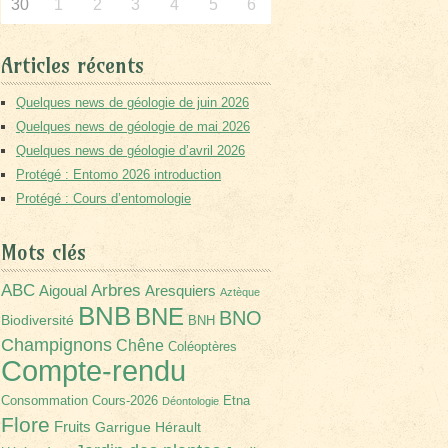
30
1
2
3
4
5
6
Articles récents
Quelques news de géologie de juin 2026
Quelques news de géologie de mai 2026
Quelques news de géologie d’avril 2026
Protégé : Entomo 2026 introduction
Protégé : Cours d’entomologie
Mots clés
Arbres
ABC
Aigoual
Aresquiers
Aztèque
BNB
BNE
BNO
Biodiversité
BNH
Champignons
Chêne
Coléoptères
Compte-rendu
Consommation
Cours-2026
Etna
Déontologie
Flore
Fruits
Garrigue
Hérault