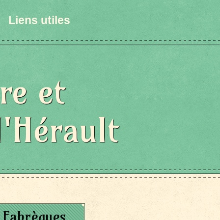
Liens utiles
re et
l'Hérault
 Fabrègues