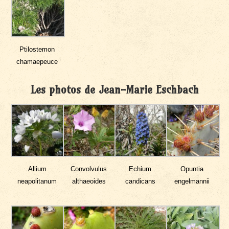
Ptilostemon
chamaepeuce
Les photos de Jean-Marie Eschbach
Allium
Convolvulus
Echium
Opuntia
neapolitanum
althaeoides
candicans
engelmannii