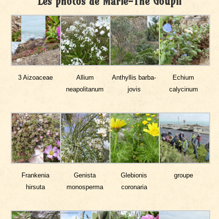
Les photos de Marie-Thé Goupil
3 Aizoaceae
Allium
Anthyllis barba-
Echium
neapolitanum
jovis
calycinum
Frankenia
Genista
Glebionis
groupe
hirsuta
monosperma
coronaria