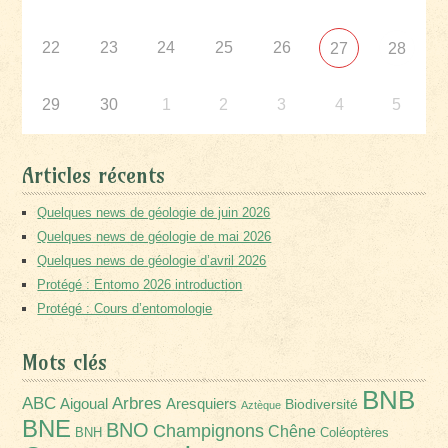
22
23
24
25
26
27
28
29
30
1
2
3
4
5
Articles récents
Quelques news de géologie de juin 2026
Quelques news de géologie de mai 2026
Quelques news de géologie d’avril 2026
Protégé : Entomo 2026 introduction
Protégé : Cours d’entomologie
Mots clés
BNB
Arbres
ABC
Aigoual
Aresquiers
Biodiversité
Aztèque
BNE
BNO
Champignons
Chêne
BNH
Coléoptères