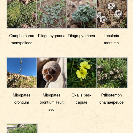
Camphorosma
Filago pygmaea
Filago pygmaea
Lobularia
monspeliaca
maritima
Misopates
Misopates
Oxalis pes-
Ptilostemon
orontium
orontium Fruit
caprae
chamaepeuce
sec