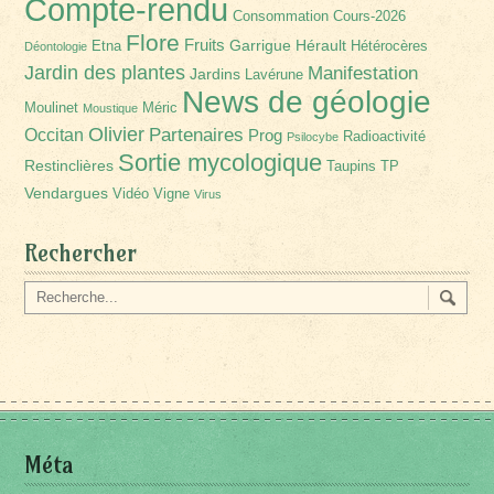
Compte-rendu
Consommation
Cours-2026
Flore
Fruits
Garrigue
Hérault
Etna
Hétérocères
Déontologie
Jardin des plantes
Manifestation
Jardins
Lavérune
News de géologie
Moulinet
Méric
Moustique
Olivier
Partenaires
Occitan
Prog
Radioactivité
Psilocybe
Sortie mycologique
Restinclières
Taupins
TP
Vendargues
Vidéo
Vigne
Virus
Rechercher
Méta