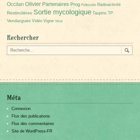
Olivier
Partenaires
Occitan
Prog
Radioactivité
Psilocybe
Sortie mycologique
Restinclières
Taupins
TP
Vendargues
Vidéo
Vigne
Virus
Rechercher
Méta
Connexion
Flux des publications
Flux des commentaires
Site de WordPress-FR