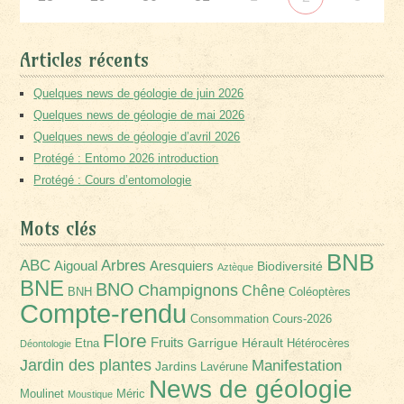
Articles récents
Quelques news de géologie de juin 2026
Quelques news de géologie de mai 2026
Quelques news de géologie d’avril 2026
Protégé : Entomo 2026 introduction
Protégé : Cours d’entomologie
Mots clés
BNB
Arbres
ABC
Aigoual
Aresquiers
Biodiversité
Aztèque
BNE
BNO
Champignons
Chêne
BNH
Coléoptères
Compte-rendu
Consommation
Cours-2026
Flore
Fruits
Garrigue
Hérault
Etna
Hétérocères
Déontologie
Jardin des plantes
Manifestation
Jardins
Lavérune
News de géologie
Moulinet
Méric
Moustique