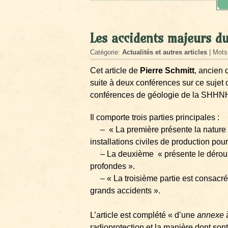
Les accidents majeurs du
Catégorie:
Actualités et autres articles
| Mots
Cet article de
Pierre Schmitt
, ancien 
suite à deux conférences sur ce sujet 
conférences de géologie de la SHHN
Il comporte trois parties principales :
– « La première présente la nature du
installations civiles de production pour
– La deuxième « présente le déroule
profondes ».
– « La troisième partie est consacrée
grands accidents ».
L’article est complété « d’une
annexe
à
radioprotection et la manière dont son