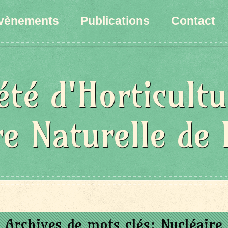
vènements
Publications
Contact
été d'Horticultu
re Naturelle de 
Archives de mots clés:
Nucléaire