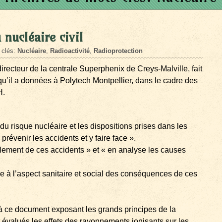
 nucléaire civil
 clés:
Nucléaire
,
Radioactivité
,
Radioprotection
directeur de la centrale Superphenix de Creys-Malville, fait
qu’il a données à Polytech Montpellier, dans le cadre des
H.
 risque nucléaire et les dispositions prises dans les
 prévenir les accidents et y faire face ».
ment de ces accidents » et « en analyse les causes
 à l’aspect sanitaire et social des conséquences de ces
 ce document exposant les grands principes de la
t évalués les effets des rayonnements ionisants sur les