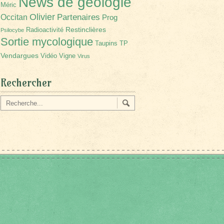
News de géologie
Méric
Olivier
Partenaires
Occitan
Prog
Restinclières
Radioactivité
Psilocybe
Sortie mycologique
Taupins
TP
Vendargues
Vidéo
Vigne
Virus
Rechercher