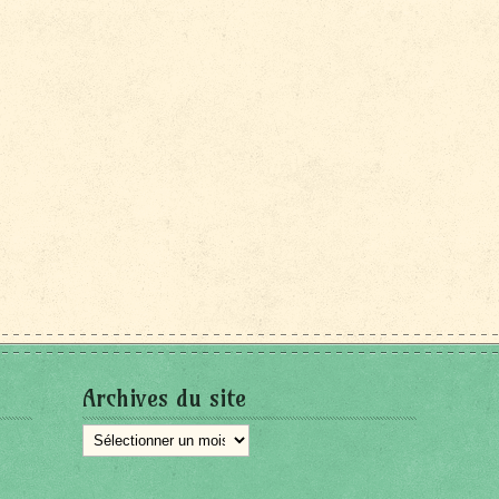
Archives du site
Archives
du
site