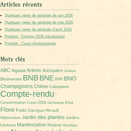
Articles récents
Quelques news de géologie de juin 2026
Quelques news de géologie de mai 2026
Quelques news de géologie d’avril 2026
Protégé : Entomo 2026 introduction
Protégé : Cours d’entomologie
Mots clés
Arbres
ABC
Aigoual
Aresquiers
Aztèque
BNB
BNE
BNO
Biodiversité
BNH
Champignons
Chêne
Coléoptères
Compte-rendu
Consommation
Cours-2026
Etna
Déontologie
Flore
Fruits
Garrigue
Hérault
Jardin des plantes
Jardins
Hétérocères
Manifestation
Lavérune
Moulinet
Moustique