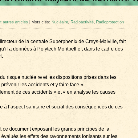
t autres articles
| Mots clés:
Nucléaire
,
Radioactivité
,
Radioprotection
directeur de la centrale Superphenix de Creys-Malville, fait
qu’il a données à Polytech Montpellier, dans le cadre des
H.
 risque nucléaire et les dispositions prises dans les
 prévenir les accidents et y faire face ».
ment de ces accidents » et « en analyse les causes
 à l’aspect sanitaire et social des conséquences de ces
 ce document exposant les grands principes de la
t évalués les effets des rayonnements ionisants sur les