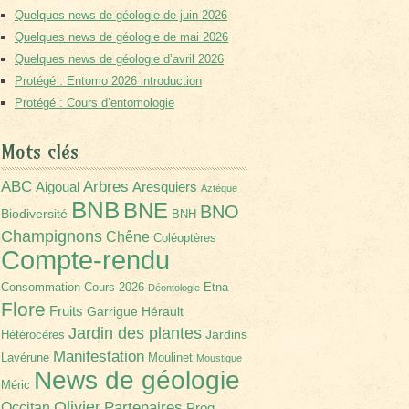
Quelques news de géologie de juin 2026
Quelques news de géologie de mai 2026
Quelques news de géologie d’avril 2026
Protégé : Entomo 2026 introduction
Protégé : Cours d’entomologie
Mots clés
Arbres
ABC
Aigoual
Aresquiers
Aztèque
BNB
BNE
BNO
Biodiversité
BNH
Champignons
Chêne
Coléoptères
Compte-rendu
Consommation
Cours-2026
Etna
Déontologie
Flore
Fruits
Garrigue
Hérault
Jardin des plantes
Jardins
Hétérocères
Manifestation
Lavérune
Moulinet
Moustique
News de géologie
Méric
Olivier
Partenaires
Occitan
Prog