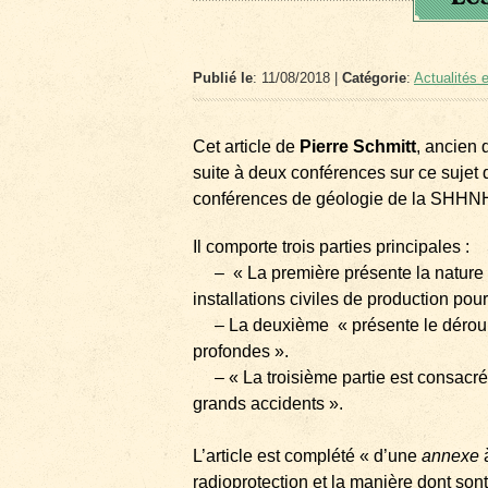
Publié le
: 11/08/2018 |
Catégorie
:
Actualités e
Cet article de
Pierre Schmitt
, ancien 
suite à deux conférences sur ce sujet 
conférences de géologie de la SHHN
Il comporte trois parties principales :
– « La première présente la nature du
installations civiles de production pour
– La deuxième « présente le déroule
profondes ».
– « La troisième partie est consacrée
grands accidents ».
L’article est complété « d’une
annexe
à
radioprotection et la manière dont son