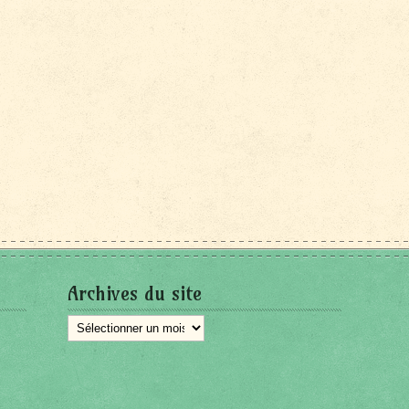
Archives du site
Archives
du
site