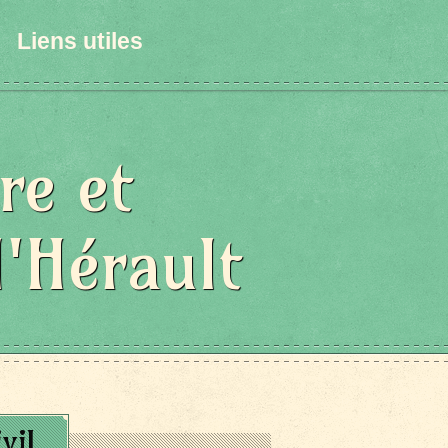
Liens utiles
re et
l'Hérault
vil