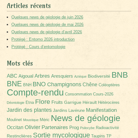
Articles récents
Quelques news de géologie de juin 2026
Quelques news de géologie de mai 2026
Quelques news de géologie d’avril 2026
Protégé : Entomo 2026 introduction
Protégé : Cours d’entomologie
Mots clés
BNB
Arbres
ABC
Aigoual
Aresquiers
Biodiversité
Aztèque
BNE
BNO
Champignons
Chêne
BNH
Coléoptères
Compte-rendu
Consommation
Cours-2026
Flore
Fruits
Garrigue
Hérault
Etna
Hétérocères
Déontologie
Jardin des plantes
Manifestation
Jardins
Lavérune
News de géologie
Moulinet
Méric
Moustique
Olivier
Partenaires
Occitan
Prog
Radioactivité
Psilocybe
Sortie mycologique
Restinclières
Taupins
TP