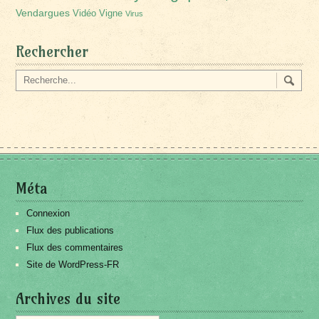
Vendargues
Vidéo
Vigne
Virus
Rechercher
Méta
Connexion
Flux des publications
Flux des commentaires
Site de WordPress-FR
Archives du site