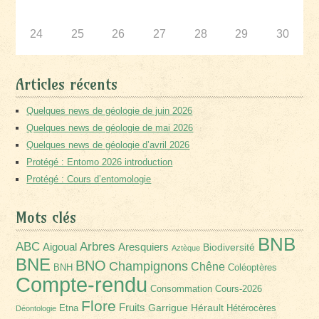
24
25
26
27
28
29
30
Articles récents
Quelques news de géologie de juin 2026
Quelques news de géologie de mai 2026
Quelques news de géologie d’avril 2026
Protégé : Entomo 2026 introduction
Protégé : Cours d’entomologie
Mots clés
BNB
Arbres
ABC
Aigoual
Aresquiers
Biodiversité
Aztèque
BNE
BNO
Champignons
Chêne
BNH
Coléoptères
Compte-rendu
Consommation
Cours-2026
Flore
Fruits
Garrigue
Hérault
Etna
Hétérocères
Déontologie