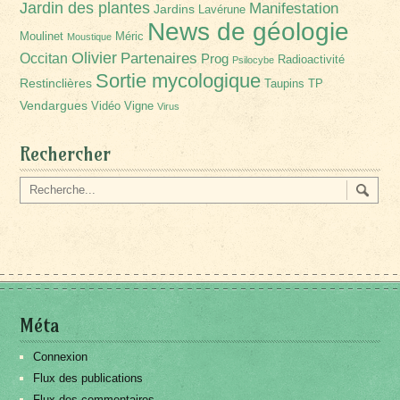
Jardin des plantes
Manifestation
Jardins
Lavérune
News de géologie
Moulinet
Méric
Moustique
Olivier
Partenaires
Occitan
Prog
Radioactivité
Psilocybe
Sortie mycologique
Restinclières
Taupins
TP
Vendargues
Vidéo
Vigne
Virus
Rechercher
Méta
Connexion
Flux des publications
Flux des commentaires