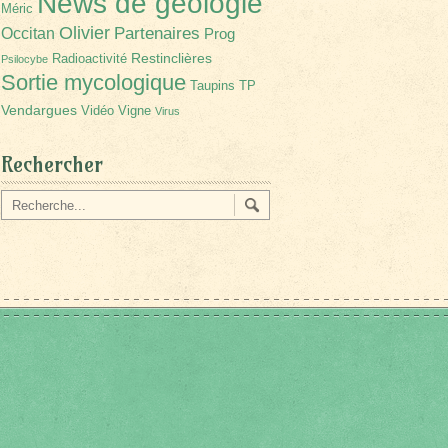
News de géologie
Méric
Olivier
Partenaires
Occitan
Prog
Restinclières
Radioactivité
Psilocybe
Sortie mycologique
Taupins
TP
Vendargues
Vidéo
Vigne
Virus
Rechercher