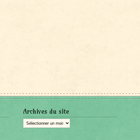
Archives du site
Archives
du
site