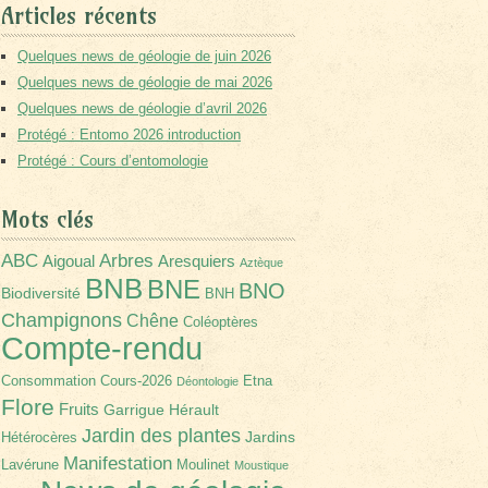
Articles récents
Quelques news de géologie de juin 2026
Quelques news de géologie de mai 2026
Quelques news de géologie d’avril 2026
Protégé : Entomo 2026 introduction
Protégé : Cours d’entomologie
Mots clés
Arbres
ABC
Aigoual
Aresquiers
Aztèque
BNB
BNE
BNO
Biodiversité
BNH
Champignons
Chêne
Coléoptères
Compte-rendu
Consommation
Cours-2026
Etna
Déontologie
Flore
Fruits
Garrigue
Hérault
Jardin des plantes
Jardins
Hétérocères
Manifestation
Lavérune
Moulinet
Moustique