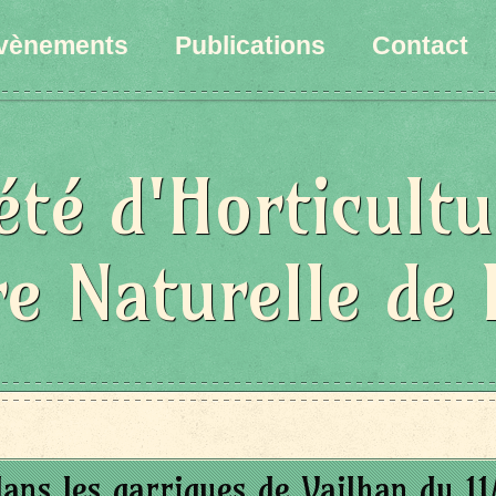
vènements
Publications
Contact
été d'Horticultu
re Naturelle de 
dans les garrigues de Vailhan du 11