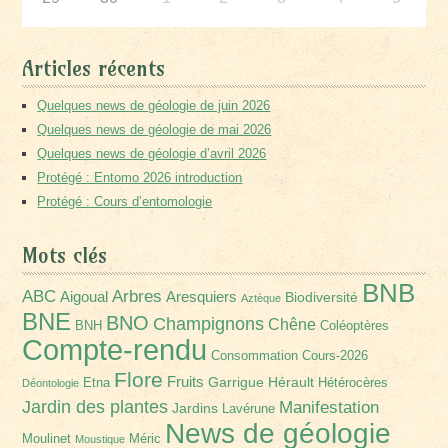
Articles récents
Quelques news de géologie de juin 2026
Quelques news de géologie de mai 2026
Quelques news de géologie d’avril 2026
Protégé : Entomo 2026 introduction
Protégé : Cours d’entomologie
Mots clés
BNB
Arbres
ABC
Aigoual
Aresquiers
Biodiversité
Aztèque
BNE
BNO
Champignons
Chêne
BNH
Coléoptères
Compte-rendu
Consommation
Cours-2026
Flore
Fruits
Garrigue
Hérault
Etna
Hétérocères
Déontologie
Jardin des plantes
Manifestation
Jardins
Lavérune
News de géologie
Moulinet
Méric
Moustique