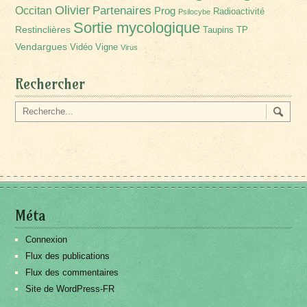
Olivier
Partenaires
Occitan
Prog
Radioactivité
Psilocybe
Sortie mycologique
Restinclières
Taupins
TP
Vendargues
Vidéo
Vigne
Virus
Rechercher
Méta
Connexion
Flux des publications
Flux des commentaires
Site de WordPress-FR