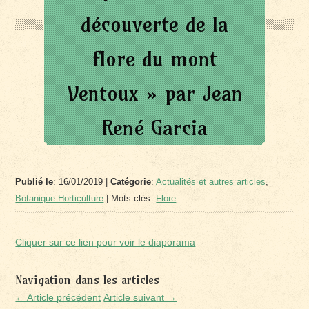
découverte de la
flore du mont
Ventoux » par Jean
René Garcia
Publié le
: 16/01/2019 |
Catégorie
:
Actualités et autres articles
,
Botanique-Horticulture
| Mots clés:
Flore
Cliquer sur ce lien pour voir le diaporama
Navigation dans les articles
← Article précédent
Article suivant →