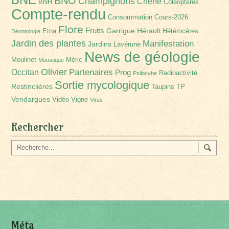
BNO
Champignons
Chêne
BNH
Coléoptères
Compte-rendu
Consommation
Cours-2026
Flore
Fruits
Garrigue
Hérault
Etna
Hétérocères
Déontologie
Jardin des plantes
Manifestation
Jardins
Lavérune
News de géologie
Moulinet
Méric
Moustique
Olivier
Partenaires
Occitan
Prog
Radioactivité
Psilocybe
Sortie mycologique
Restinclières
Taupins
TP
Vendargues
Vidéo
Vigne
Virus
Rechercher
Méta