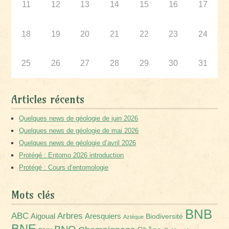
11
12
13
14
15
16
17
18
19
20
21
22
23
24
25
26
27
28
29
30
31
Articles récents
Quelques news de géologie de juin 2026
Quelques news de géologie de mai 2026
Quelques news de géologie d’avril 2026
Protégé : Entomo 2026 introduction
Protégé : Cours d’entomologie
Mots clés
BNB
Arbres
ABC
Aigoual
Aresquiers
Biodiversité
Aztèque
BNE