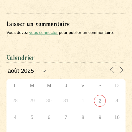
Laisser un commentaire
Vous devez
vous connecter
pour publier un commentaire.
Calendrier
L
M
M
J
V
S
D
28
29
30
31
1
3
2
4
5
6
7
8
9
10