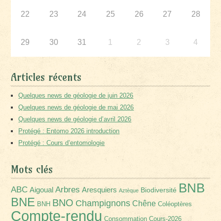
22
23
24
25
26
27
28
29
30
31
1
2
3
4
Articles récents
Quelques news de géologie de juin 2026
Quelques news de géologie de mai 2026
Quelques news de géologie d’avril 2026
Protégé : Entomo 2026 introduction
Protégé : Cours d’entomologie
Mots clés
BNB
Arbres
ABC
Aigoual
Aresquiers
Biodiversité
Aztèque
BNE
BNO
Champignons
Chêne
BNH
Coléoptères
Compte-rendu
Consommation
Cours-2026