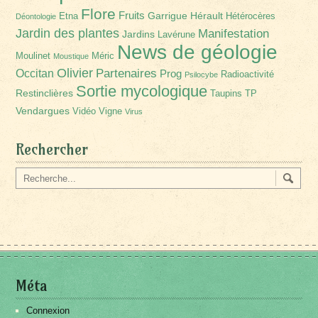
Flore
Fruits
Garrigue
Hérault
Etna
Hétérocères
Déontologie
Jardin des plantes
Manifestation
Jardins
Lavérune
News de géologie
Moulinet
Méric
Moustique
Olivier
Partenaires
Occitan
Prog
Radioactivité
Psilocybe
Sortie mycologique
Restinclières
Taupins
TP
Vendargues
Vidéo
Vigne
Virus
Rechercher
Méta
Connexion