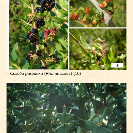
–
Colletia paradoxa
(Rhamnacées) (10)