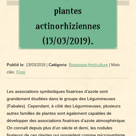
plantes
actinorhiziennes
(13/03/2019).
Publié le
: 13/03/2019 |
Catégorie
:
Botanique-Horticulture
| Mots
clés:
Flore
Les associations symbiotiques fixatrices d’azote sont
grandement étudiées dans le groupe des Légumineuses
(Fabales). Cependant, à côté des Légumineuses, plusieurs
autres familles de plantes sont également capables de
développer des associations fixatrices d’azote atmosphérique.
On connaît depuis plus d’un siècle et demi, les nodules
fixateurs de ces plantes qui possèdent comme microsymbiote,