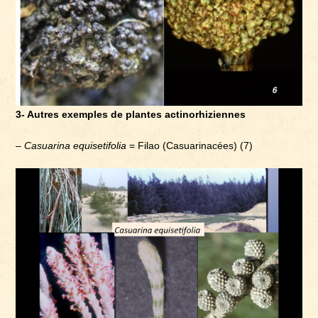
3- Autres exemples de plantes actinorhiziennes
–
Casuarina equisetifolia
= Filao (Casuarinacées) (7)