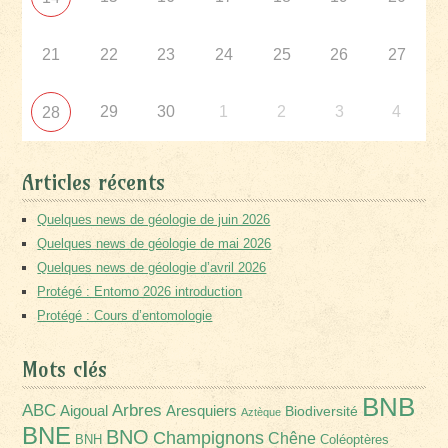
21
22
23
24
25
26
27
29
30
1
2
3
4
28
Articles récents
Quelques news de géologie de juin 2026
Quelques news de géologie de mai 2026
Quelques news de géologie d’avril 2026
Protégé : Entomo 2026 introduction
Protégé : Cours d’entomologie
Mots clés
BNB
Arbres
ABC
Aigoual
Aresquiers
Biodiversité
Aztèque
BNE
BNO
Champignons
Chêne
BNH
Coléoptères