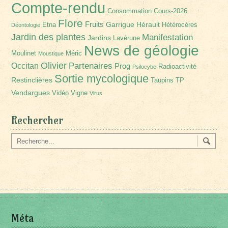
Compte-rendu
Consommation
Cours-2026
Flore
Fruits
Garrigue
Hérault
Etna
Hétérocères
Déontologie
Jardin des plantes
Manifestation
Jardins
Lavérune
News de géologie
Moulinet
Méric
Moustique
Olivier
Partenaires
Occitan
Prog
Radioactivité
Psilocybe
Sortie mycologique
Restinclières
Taupins
TP
Vendargues
Vidéo
Vigne
Virus
Rechercher
Méta