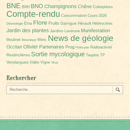
BNE
BNO
Champignons
Chêne
BNH
Coléoptères
Compte-rendu
Consommation
Cours-2026
Flore
Fruits
Garrigue
Hérault
Etna
Hétérocères
Déontologie
Jardin des plantes
Manifestation
Jardins
Lavérune
News de géologie
Moulinet
Méric
Moustique
Olivier
Partenaires
Occitan
Prog
Radioactivité
Psilocybe
Sortie mycologique
Restinclières
Taupins
TP
Vendargues
Vidéo
Vigne
Virus
Rechercher