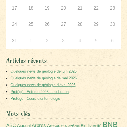
17
18
19
20
21
22
23
24
25
26
27
28
29
30
31
1
2
3
4
5
6
Articles récents
Quelques news de géologie de juin 2026
Quelques news de géologie de mai 2026
Quelques news de géologie d’avril 2026
Protégé : Entomo 2026 introduction
Protégé : Cours d’entomologie
Mots clés
BNB
Arbres
ABC
Aigoual
Aresquiers
Biodiversité
Aztèque