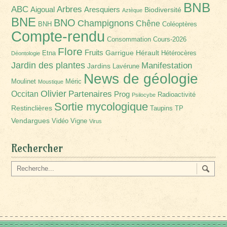
BNB
Arbres
ABC
Aigoual
Aresquiers
Biodiversité
Aztèque
BNE
BNO
Champignons
Chêne
BNH
Coléoptères
Compte-rendu
Consommation
Cours-2026
Flore
Fruits
Garrigue
Hérault
Etna
Hétérocères
Déontologie
Jardin des plantes
Manifestation
Jardins
Lavérune
News de géologie
Moulinet
Méric
Moustique
Olivier
Partenaires
Occitan
Prog
Radioactivité
Psilocybe
Sortie mycologique
Restinclières
Taupins
TP
Vendargues
Vidéo
Vigne
Virus
Rechercher