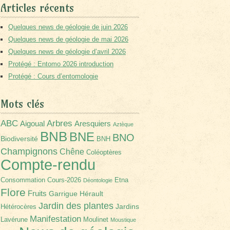
Articles récents
Quelques news de géologie de juin 2026
Quelques news de géologie de mai 2026
Quelques news de géologie d’avril 2026
Protégé : Entomo 2026 introduction
Protégé : Cours d’entomologie
Mots clés
Arbres
ABC
Aigoual
Aresquiers
Aztèque
BNB
BNE
BNO
Biodiversité
BNH
Champignons
Chêne
Coléoptères
Compte-rendu
Consommation
Cours-2026
Etna
Déontologie
Flore
Fruits
Garrigue
Hérault
Jardin des plantes
Jardins
Hétérocères
Manifestation
Lavérune
Moulinet
Moustique