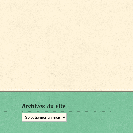
Archives du site
Archives
du
site