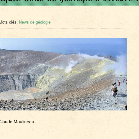
Mots clés:
News de géologie
Claude Moulineau