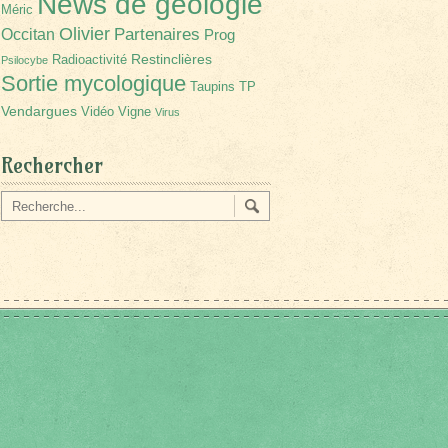
News de géologie
Méric
Olivier
Partenaires
Occitan
Prog
Restinclières
Radioactivité
Psilocybe
Sortie mycologique
Taupins
TP
Vendargues
Vidéo
Vigne
Virus
Rechercher