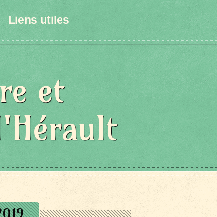
Liens utiles
re et
l'Hérault
2019