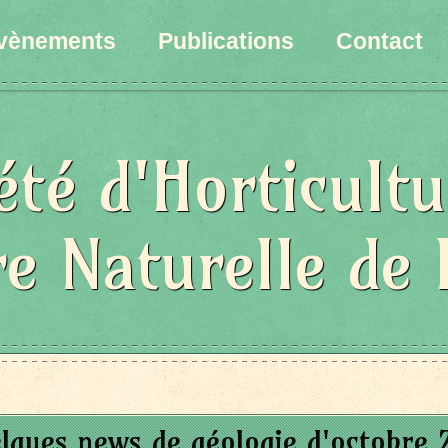
vènements
Publications
Contact
été d'Horticultu
re Naturelle de 
lques news de géologie d'octobre 